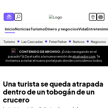
Inicio
Noticias
Turismo
Dinero y negocios
Vida
Entretenim
Turismo
Las Cascadas
Peter Parker
Nativos
Negocios
CONTENIDO DE ARCHIVO:
¡Estás navegando en el
pasado! 🚀 Da el salto a la nueva versión de
elsalvador.com
. Te
invitamos a visitar el nuevo portal país donde coincidimos todos.
Una turista se queda atrapada
dentro de un tobogán de un
crucero