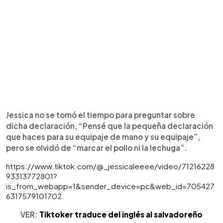
Jessica no se tomó el tiempo para preguntar sobre
dicha declaración, “Pensé que la pequeña declaración
que haces para su equipaje de mano y su equipaje”,
pero se olvidó de “marcar el pollo ni la lechuga”.
https://www.tiktok.com/@_jessicaleeee/video/71216228
93313772801?
is_from_webapp=1&sender_device=pc&web_id=705427
6317579101702
VER:
Tiktoker traduce del inglés al salvadoreño