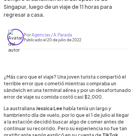
Singapur, luego de un viaje de 11 horas para
regresar a casa.
Por
Agencias / A. Parada
Publicado el 20 de julio de 2022
0:00
►
Escuchar artículo
¿Más caro que el viaje? Una joven turista compartió el
terrible error que cometió mientras compraba un
sándwich en una terminal aérea y por un desafortunado
error de viaje su comida costó casi $2,000.
La australiana
Jessica Lee
había tenía un largo y
hambriento día de vuelo, por lo que el 1 de julio al llegar
a la estación decidió buscar algo de comer antes de
continuar su recorrido. Pero su experiencia no fue tan
gratificante según explicó en su cuenta de
TikTok
.