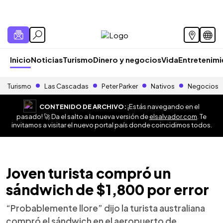
Inicio
Noticias
Turismo
Dinero y negocios
Vida
Entretenim
Turismo
Las Cascadas
Peter Parker
Nativos
Negocios
CONTENIDO DE ARCHIVO:
¡Estás navegando en el
pasado! 🚀 Da el salto a la nueva versión de
elsalvador.com
. Te
invitamos a visitar el nuevo portal país donde coincidimos todos.
Joven turista compró un
sándwich de $1,800 por error
“Probablemente llore” dijo la turista australiana
compró el sándwich en el aeropuerto de