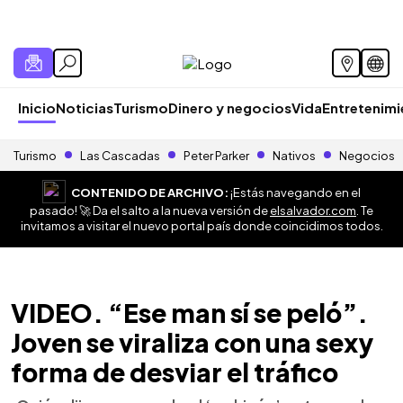
Inicio
Noticias
Turismo
Dinero y negocios
Vida
Entretenim
Turismo
Las Cascadas
Peter Parker
Nativos
Negocios
CONTENIDO DE ARCHIVO:
¡Estás navegando en el
pasado! 🚀 Da el salto a la nueva versión de
elsalvador.com
. Te
invitamos a visitar el nuevo portal país donde coincidimos todos.
VIDEO. “Ese man sí se peló”.
Joven se viraliza con una sexy
forma de desviar el tráfico