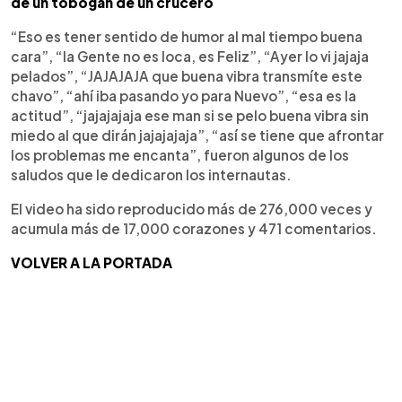
de un tobogán de un crucero
“Eso es tener sentido de humor al mal tiempo buena
cara”, “la Gente no es loca, es Feliz”, “Ayer lo vi jajaja
pelados”, “JAJAJAJA que buena vibra transmíte este
chavo”, “ahí iba pasando yo para Nuevo”, “esa es la
actitud”, “jajajajaja ese man si se pelo buena vibra sin
miedo al que dirán jajajajaja”, “así se tiene que afrontar
los problemas me encanta”, fueron algunos de los
saludos que le dedicaron los internautas.
El video ha sido reproducido más de 276,000 veces y
acumula más de 17,000 corazones y 471 comentarios.
VOLVER A LA PORTADA