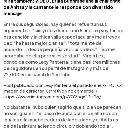
Mira también: VIDEO. Erika Buenfil se une al challenge
de Anitta y la cantante le responde con divertido
mensaje
Entre sus seguidoras, hay quienes refuerzan sus
argumentos. “siiii yo lo vi hace kmo 5 años xq soy fan de
esa canción y la chica vaila espectacular y me atrevo a
decir ha hasta mejor q anita”, “totalmente de
acuerdo... desde pequeña veo sus videos”, “no me
acordaba de ella pero si es verdad”. Virgin Lex,
conocida como Lexy Panterra, tiene casi tres millones
de seguidores en su perfil de Instagram y más de
22,000 en su canal de YouTube.
Post publicado por Lexy Panterra el pasado enero. FOTO:
imagen de carácter ilustrativo y no comercial /
https://www.instagram.com/p/CYZsqxTPHGs/
No obstante, hubo quien sugirió que si bien se parecen
no son iguales. “el paso de anita con el de ella no son
iguales ella muebe cadera de lado a lado y el Anita es
de de la sintura aciendo circulo y doblando rodia”,