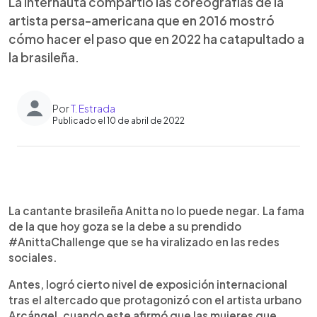
La internauta compartió las coreografías de la
artista persa-americana que en 2016 mostró
cómo hacer el paso que en 2022 ha catapultado a
la brasileña.
Por
T. Estrada
Publicado el 10 de abril de 2022
0:00
►
Escuchar artículo
La cantante brasileña Anitta no lo puede negar. La fama
de la que hoy goza se la debe a su prendido
#AnittaChallenge que se ha viralizado en las redes
sociales.
Antes, logró cierto nivel de exposición internacional
tras el altercado que protagonizó con el artista urbano
Arcángel, cuando este afirmó que las mujeres que