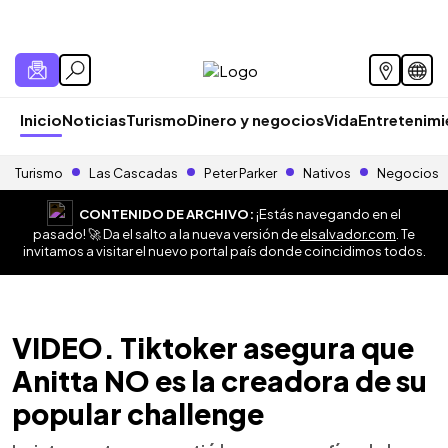
Inicio
Noticias
Turismo
Dinero y negocios
Vida
Entretenim
Turismo
Las Cascadas
Peter Parker
Nativos
Negocios
CONTENIDO DE ARCHIVO:
¡Estás navegando en el
pasado! 🚀 Da el salto a la nueva versión de
elsalvador.com
. Te
invitamos a visitar el nuevo portal país donde coincidimos todos.
VIDEO. Tiktoker asegura que
Anitta NO es la creadora de su
popular challenge