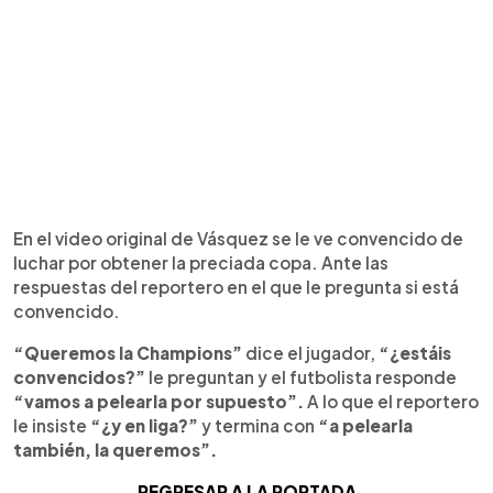
En el video original de Vásquez se le ve convencido de
luchar por obtener la preciada copa. Ante las
respuestas del reportero en el que le pregunta si está
convencido.
“Queremos la Champions”
dice el jugador,
“¿estáis
convencidos?”
le preguntan y el futbolista responde
“vamos a pelearla por supuesto”.
A lo que el reportero
le insiste
“¿y en liga?”
y termina con
“a pelearla
también, la queremos”.
REGRESAR A LA PORTADA