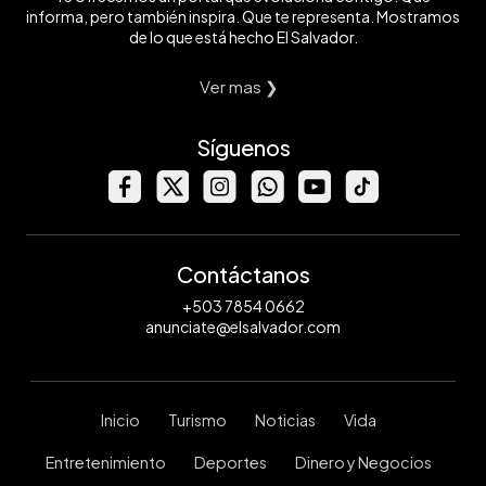
informa, pero también inspira. Que te representa. Mostramos
de lo que está hecho El Salvador.
Ver mas ❯
Síguenos
Contáctanos
+503 7854 0662
anunciate@elsalvador.com
Inicio
Turismo
Noticias
Vida
Entretenimiento
Deportes
Dinero y Negocios