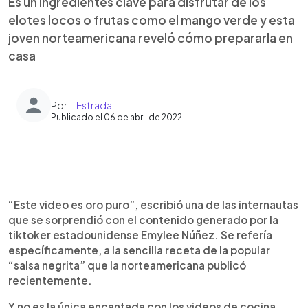
Es un ingredientes clave para disfrutar de los
elotes locos o frutas como el mango verde y esta
joven norteamericana reveló cómo prepararla en
casa
Por
T. Estrada
Publicado el 06 de abril de 2022
0:00
►
Escuchar artículo
“Este video es oro puro”, escribió una de las internautas
que se sorprendió con el contenido generado por la
tiktoker estadounidense Emylee Núñez. Se refería
específicamente, a la sencilla receta de la popular
“salsa negrita” que la norteamericana publicó
recientemente.
Y no es la única encantada con los videos de cocina