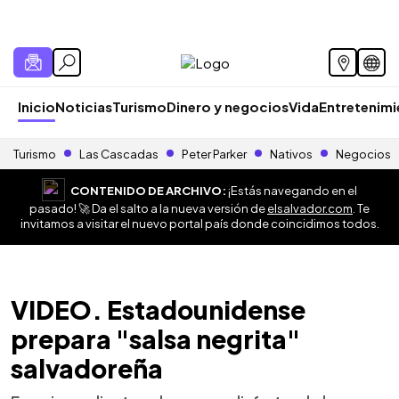
Inicio
Noticias
Turismo
Dinero y negocios
Vida
Entretenim
Turismo
Las Cascadas
Peter Parker
Nativos
Negocios
CONTENIDO DE ARCHIVO:
¡Estás navegando en el
pasado! 🚀 Da el salto a la nueva versión de
elsalvador.com
. Te
invitamos a visitar el nuevo portal país donde coincidimos todos.
VIDEO. Estadounidense
prepara "salsa negrita"
salvadoreña