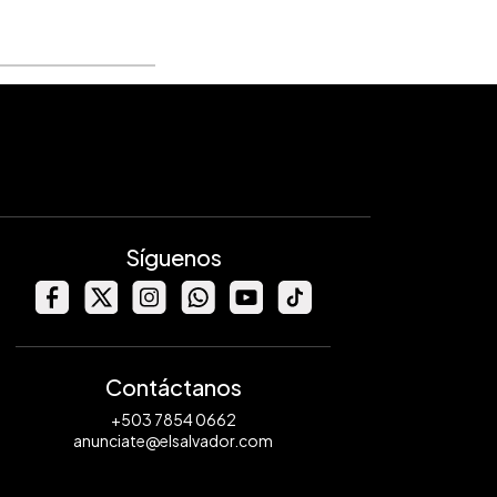
Síguenos
Contáctanos
+503 7854 0662
anunciate@elsalvador.com