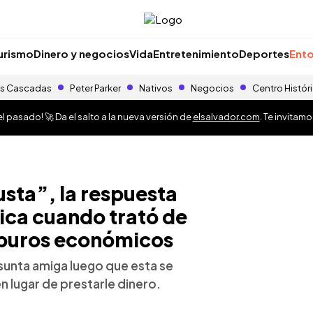
urismo
Dinero y negocios
Vida
Entretenimiento
Deportes
Ento
s Cascadas
Peter Parker
Nativos
Negocios
Centro Histór
 pasado! 🚀 Da el salto a la nueva versión de
elsalvador.com
. Te invitam
usta”, la respuesta
hica cuando trató de
apuros económicos
sunta amiga luego que esta se
n lugar de prestarle dinero.