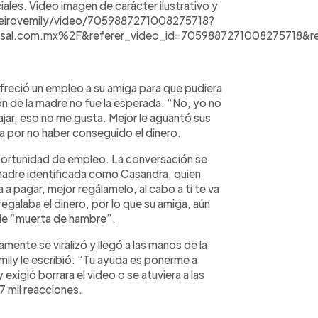
iales. Video imagen de carácter ilustrativo y
peirovemily/video/7059887271008275718?
rsal.com.mx%2F&referer_video_id=7059887271008275718&r
ofreció un empleo a su amiga para que pudiera
ión de la madre no fue la esperada. “No, yo no
bajar, eso no me gusta. Mejor le aguantó sus
a por no haber conseguido el dinero.
 oportunidad de empleo. La conversación se
 madre identificada como Casandra, quien
 a pagar, mejor regálamelo, al cabo a ti te va
regalaba el dinero, por lo que su amiga, aún
rle “muerta de hambre”.
amente se viralizó y llegó a las manos de la
ily le escribió: “Tu ayuda es ponerme a
y exigió borrara el video o se atuviera a las
 mil reacciones.