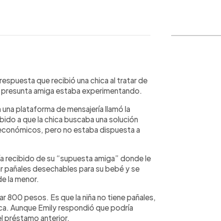
WhatsApp
Copiar link
respuesta que recibió una chica al tratar de
 presunta amiga estaba experimentando.
 una plataforma de mensajería llamó la
bido a que la chica buscaba una solución
 económicos, pero no estaba dispuesta a
ía recibido de su “supuesta amiga” donde le
r pañales desechables para su bebé y se
e la menor.
tar 800 pesos. Es que la niña no tiene pañales,
hica. Aunque Emily respondió que podría
l préstamo anterior.