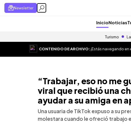
Newsletter
Inicio
Noticias
T
Turismo
La
CONTENIDO DE ARCHIVO:
¡Estás navegando en el
“Trabajar, eso no me g
viral que recibió una c
ayudar a su amiga en 
Una usuaria de TikTok expuso a su pre
molestara cuando le ofreció trabajo e