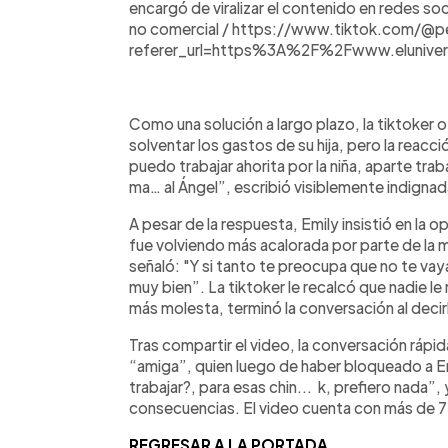
encargó de viralizar el contenido en redes soc
no comercial / https://www.tiktok.com/@
referer_url=https%3A%2F%2Fwww.elunive
Como una solución a largo plazo, la tiktoker 
solventar los gastos de su hija, pero la reacc
puedo trabajar ahorita por la niña, aparte tra
ma… al Ángel”, escribió visiblemente indignad
A pesar de la respuesta, Emily insistió en la
fue volviendo más acalorada por parte de la
señaló: "Y si tanto te preocupa que no te vaya
muy bien”. La tiktoker le recalcó que nadie le 
más molesta, terminó la conversación al deci
Tras compartir el video, la conversación rápid
“amiga”, quien luego de haber bloqueado a Em
trabajar?, para esas chin... k, prefiero nada”, 
consecuencias. El video cuenta con más de 77
REGRESAR A LA PORTADA