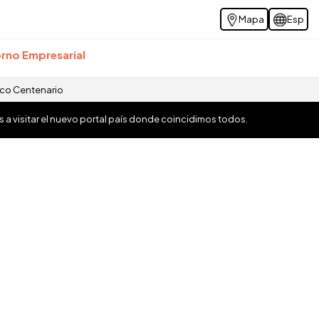
Mapa
Esp
rno Empresarial
ico Centenario
os a visitar el nuevo portal país donde coincidimos todos.