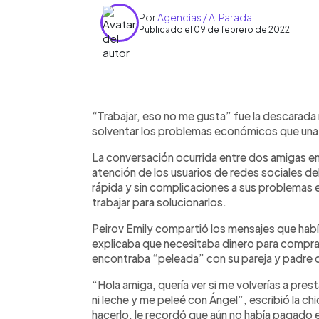
Por
Agencias / A. Parada
Publicado el 09 de febrero de 2022
0:00
Facebook
Twitter
►
Escuchar artículo
“Trabajar, eso no me gusta” fue la descarada 
solventar los problemas económicos que una
La conversación ocurrida entre dos amigas en
atención de los usuarios de redes sociales de
rápida y sin complicaciones a sus problemas
trabajar para solucionarlos.
Peirov Emily compartió los mensajes que hab
explicaba que necesitaba dinero para compra
encontraba “peleada” con su pareja y padre d
“Hola amiga, quería ver si me volverías a pres
ni leche y me peleé con Ángel”, escribió la c
hacerlo, le recordó que aún no había pagado e