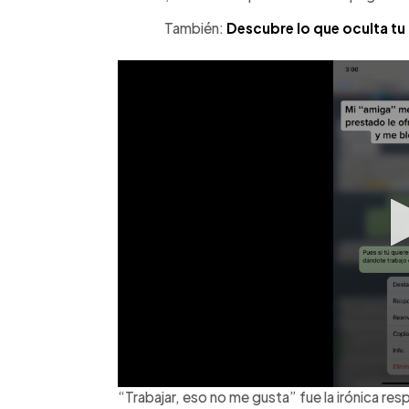
También:
Descubre lo que oculta tu 
“Trabajar, eso no me gusta” fue la irónica res