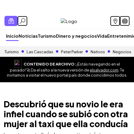
Inicio
Noticias
Turismo
Dinero y negocios
Vida
Entretenim
Turismo
Las Cascadas
Peter Parker
Nativos
Negocios
CONTENIDO DE ARCHIVO:
¡Estás navegando en el
pasado! 🚀 Da el salto a la nueva versión de
elsalvador.com
. Te
invitamos a visitar el nuevo portal país donde coincidimos todos.
Descubrió que su novio le era
infiel cuando se subió con otra
mujer al taxi que ella conducía