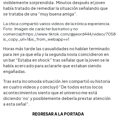
visiblemente sorprendida. Minutos después el joven
había tratado de remediar la situación señalando que
se trataba de una “muy buena amiga”.
La chica compartió varios videos de la irónica experiencia.
Foto: Imagen de carácter ilustrativo y no
comercial/https://www.tiktok.com/@jword444/video/705
is_copy_url=1&is_from_webapp=v1
Horas más tarde las casualidades no habían terminado
para Jen ya que ella y la segunda novia coincidieron en
un bar “Estaba en shock” tras señalar que la joven se le
había acercado para aclararle que estaban siendo
engañadas.
Tras esta incomoda situación Jen compartió su historia
en cuatro videos y concluyó “De todos estos locos
acontecimientos siento que el universo me está
diciendo ‘no’ y posiblemente debería prestar atención
a esta señal”.
REGRESAR A LA PORTADA