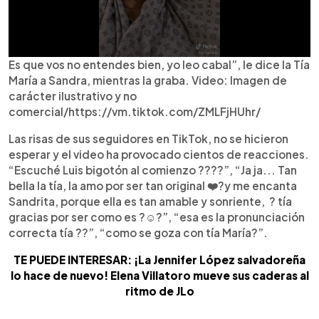
Es que vos no entendes bien, yo leo cabal”, le dice la Tía
María a Sandra, mientras la graba. Video: Imagen de
carácter ilustrativo y no
comercial/https://vm.tiktok.com/ZMLFjHUhr/
Las risas de sus seguidores en TikTok, no se hicieron
esperar y el video ha provocado cientos de reacciones.
“Escuché Luis bigotón al comienzo ????”, “Ja ja... Tan
bella la tía, la amo por ser tan original ❤️?y me encanta
Sandrita, porque ella es tan amable y sonriente, ? tía
gracias por ser como es ?☺️?”, “esa es la pronunciación
correcta tía ??”, “como se goza con tía María?”.
TE PUEDE INTERESAR: ¡La Jennifer López salvadoreña
lo hace de nuevo! Elena Villatoro mueve sus caderas al
ritmo de JLo