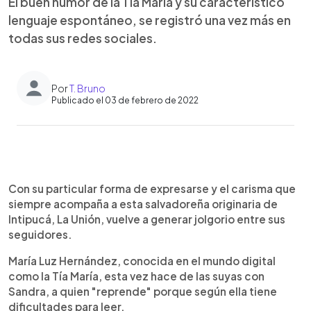
El buen humor de la Tía María y su característico
lenguaje espontáneo, se registró una vez más en
todas sus redes sociales.
Por
T. Bruno
Publicado el 03 de febrero de 2022
0:00
►
Escuchar artículo
Con su particular forma de expresarse y el carisma que
siempre acompaña a esta salvadoreña originaria de
Intipucá, La Unión, vuelve a generar jolgorio entre sus
seguidores.
María Luz Hernández, conocida en el mundo digital
como la Tía María, esta vez hace de las suyas con
Sandra, a quien "reprende" porque según ella tiene
dificultades para leer.