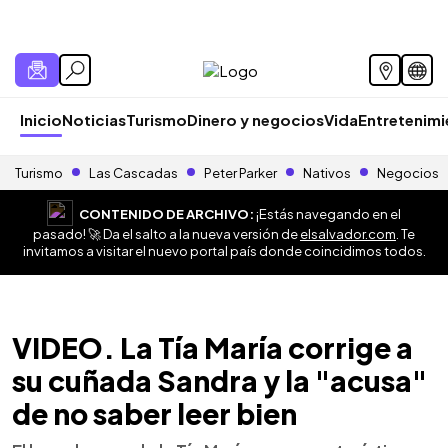
Inicio
Noticias
Turismo
Dinero y negocios
Vida
Entretenim
Turismo
Las Cascadas
Peter Parker
Nativos
Negocios
CONTENIDO DE ARCHIVO:
¡Estás navegando en el
pasado! 🚀 Da el salto a la nueva versión de
elsalvador.com
. Te
invitamos a visitar el nuevo portal país donde coincidimos todos.
VIDEO. La Tía María corrige a
su cuñada Sandra y la "acusa"
de no saber leer bien