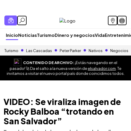
Inicio
Noticias
Turismo
Dinero y negocios
Vida
Entretenim
Turismo
Las Cascadas
Peter Parker
Nativos
Negocios
CONTENIDO DE ARCHIVO:
¡Estás navegando en el
pasado! 🚀 Da el salto a la nueva versión de
elsalvador.com
. Te
invitamos a visitar el nuevo portal país donde coincidimos todos.
VIDEO: Se viraliza imagen de
Rocky Balboa “trotando en
San Salvador”