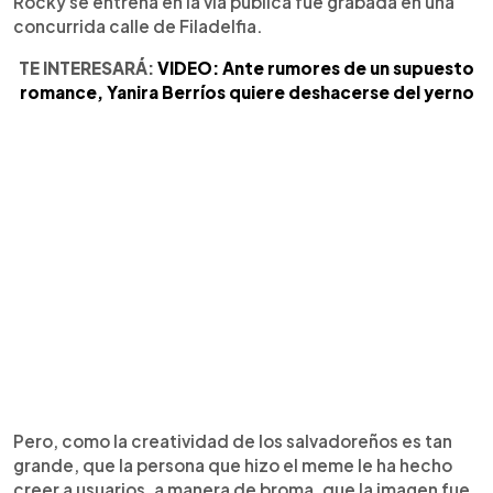
Rocky se entrena en la vía pública fue grabada en una
concurrida calle de Filadelfia.
TE INTERESARÁ:
VIDEO: Ante rumores de un supuesto
romance, Yanira Berríos quiere deshacerse del yerno
Pero, como la creatividad de los salvadoreños es tan
grande, que la persona que hizo el meme le ha hecho
creer a usuarios, a manera de broma, que la imagen fue