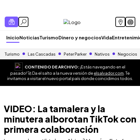
Inicio
Noticias
Turismo
Dinero y negocios
Vida
Entretenim
Turismo
Las Cascadas
Peter Parker
Nativos
Negocios
CONTENIDO DE ARCHIVO:
¡Estás navegando en el
pasado! 🚀 Da el salto a la nueva versión de
elsalvador.com
. Te
invitamos a visitar el nuevo portal país donde coincidimos todos.
VIDEO: La tamalera y la
minutera alborotan TikTok con
primera colaboración