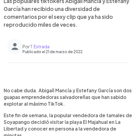
Las populares tiktokers Abigaíl Mancía y Estefany
García han recibido una diversidad de
comentarios por el sexy clip que ya ha sido
reproducido miles de veces.
Por
T. Estrada
Publicado el 21 de marzo de 2022
0:00
►
Escuchar artículo
No cabe duda. Abigaíl Mancía y Estefany García son dos
guapas emprendedoras salvadoreñas que han sabido
explotar al máximo TikTok.
Este fin de semana, la popular vendedora de tamales de
Soyapango decidió visitar la playa El Majahual en La
Libertad y conocer en persona a la vendedora de
minutas.