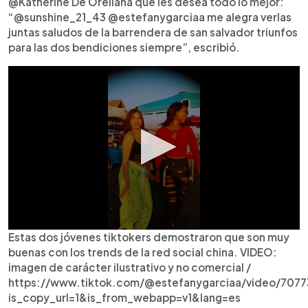
@Katherine De Orellana que les desea todo lo mejor:
“@sunshine_21_43 @estefanygarciaa me alegra verlas
juntas saludos de la barrendera de san salvador triunfos
para las dos bendiciones siempre”, escribió.
Estas dos jóvenes tiktokers demostraron que son muy
buenas con los trends de la red social china. VIDEO:
imagen de carácter ilustrativo y no comercial /
https://www.tiktok.com/@estefanygarciaa/video/70
is_copy_url=1&is_from_webapp=v1&lang=es