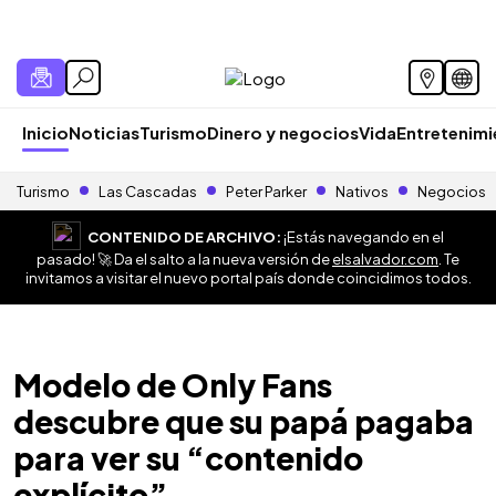
Inicio
Noticias
Turismo
Dinero y negocios
Vida
Entretenim
Turismo
Las Cascadas
Peter Parker
Nativos
Negocios
CONTENIDO DE ARCHIVO:
¡Estás navegando en el
pasado! 🚀 Da el salto a la nueva versión de
elsalvador.com
. Te
invitamos a visitar el nuevo portal país donde coincidimos todos.
Modelo de Only Fans
descubre que su papá pagaba
para ver su “contenido
explícito”