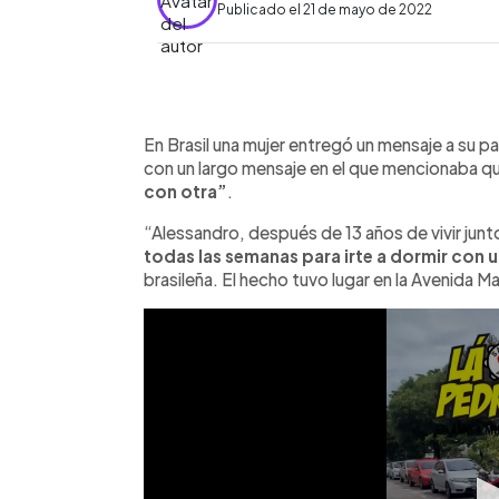
Publicado el 21 de mayo de 2022
0:00
Facebook
Twitter
►
Escuchar artículo
En Brasil una mujer entregó un mensaje a su par
con un largo mensaje en el que mencionaba q
con otra”
.
“Alessandro, después de 13 años de vivir jun
todas las semanas para irte a dormir con 
brasileña. El hecho tuvo lugar en la Avenida 