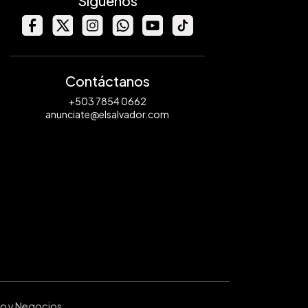
Síguenos
Contáctanos
+503 7854 0662
anunciate@elsalvador.com
ro y Negocios