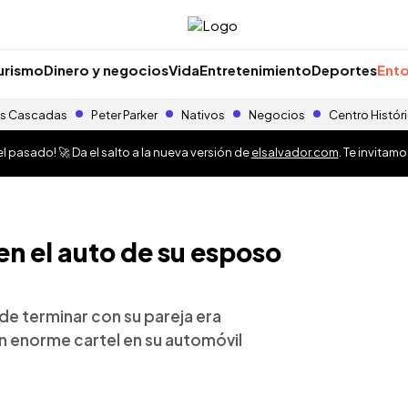
urismo
Dinero y negocios
Vida
Entretenimiento
Deportes
Ento
s Cascadas
Peter Parker
Nativos
Negocios
Centro Histór
 pasado! 🚀 Da el salto a la nueva versión de
elsalvador.com
. Te invitam
en el auto de su esposo
de terminar con su pareja era
n enorme cartel en su automóvil