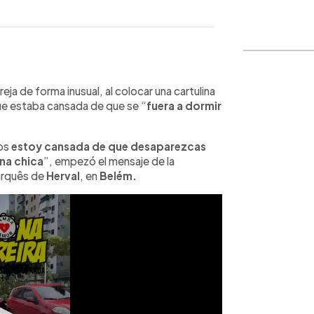
WhatsApp
Copiar link
eja de forma inusual, al colocar una cartulina
ue estaba cansada de que se “
fuera a dormir
tos
estoy cansada de que desaparezcas
una chica
”, empezó el mensaje de la
Marquês de
Herval
, en
Belém.