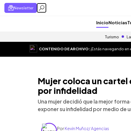
Newsletter
Inicio
Noticias
T
Turismo
La
CONTENIDO DE ARCHIVO:
¡Estás navegando en el
Mujer coloca un cartel 
por infidelidad
Una mujer decidió que la mejor forma 
exponer su infidelidad por medio de u
Por
Kevin Muñoz/ Agencias