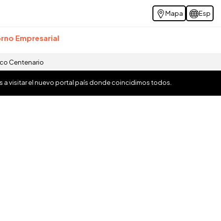
Mapa
Esp
rno Empresarial
ico Centenario
os a visitar el nuevo portal país donde coincidimos todos.