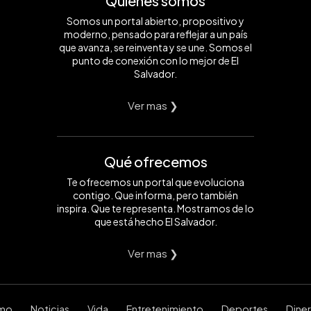
Quiénes somos
Somos un portal abierto, propositivo y
moderno, pensado para reflejar a un país
que avanza, se reinventa y se une. Somos el
punto de conexión con lo mejor de El
Salvador.
Ver mas ❯
Qué ofrecemos
Te ofrecemos un portal que evoluciona
contigo. Que informa, pero también
inspira. Que te representa. Mostramos de lo
que está hecho El Salvador.
Ver mas ❯
smo
Noticias
Vida
Entretenimiento
Deportes
Dine