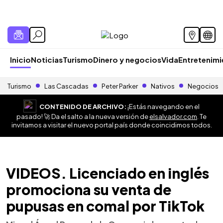
Inicio
Noticias
Turismo
Dinero y negocios
Vida
Entretenim
Turismo
Las Cascadas
Peter Parker
Nativos
Negocios
CONTENIDO DE ARCHIVO:
¡Estás navegando en el
pasado! 🚀 Da el salto a la nueva versión de
elsalvador.com
. Te
invitamos a visitar el nuevo portal país donde coincidimos todos.
VIDEOS. Licenciado en inglés
promociona su venta de
pupusas en comal por TikTok