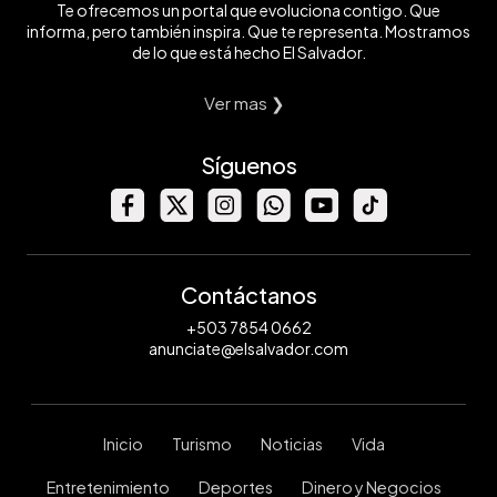
Te ofrecemos un portal que evoluciona contigo. Que
informa, pero también inspira. Que te representa. Mostramos
de lo que está hecho El Salvador.
Ver mas ❯
Síguenos
Contáctanos
+503 7854 0662
anunciate@elsalvador.com
Inicio
Turismo
Noticias
Vida
Entretenimiento
Deportes
Dinero y Negocios