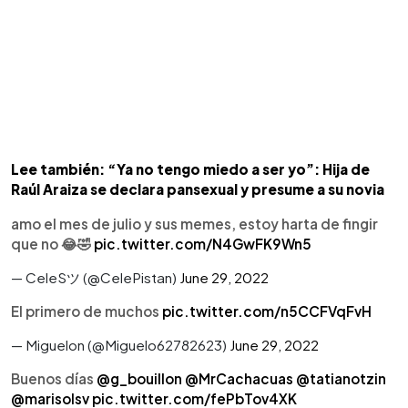
Lee también: “Ya no tengo miedo a ser yo”: Hija de
Raúl Araiza se declara pansexual y presume a su novia
amo el mes de julio y sus memes, estoy harta de fingir
que no 😂🤣
pic.twitter.com/N4GwFK9Wn5
— CeleSツ (@CelePistan)
June 29, 2022
El primero de muchos
pic.twitter.com/n5CCFVqFvH
— Miguelon (@Miguelo62782623)
June 29, 2022
Buenos días
@g_bouillon
@MrCachacuas
@tatianotzin
@marisolsv
pic.twitter.com/fePbTov4XK