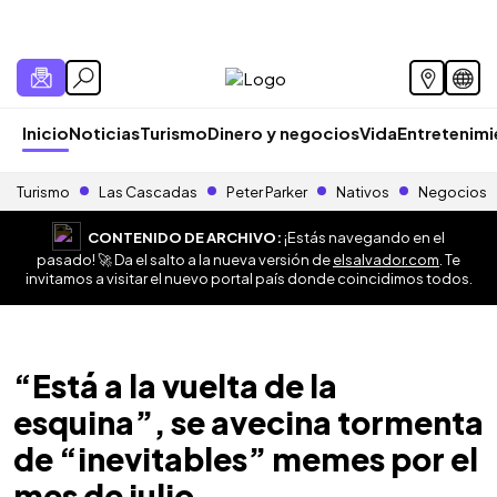
Inicio
Noticias
Turismo
Dinero y negocios
Vida
Entretenim
Turismo
Las Cascadas
Peter Parker
Nativos
Negocios
CONTENIDO DE ARCHIVO:
¡Estás navegando en el
pasado! 🚀 Da el salto a la nueva versión de
elsalvador.com
. Te
invitamos a visitar el nuevo portal país donde coincidimos todos.
“Está a la vuelta de la
esquina”, se avecina tormenta
de “inevitables” memes por el
mes de julio