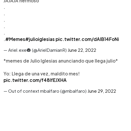
JAJAJA hermoso
.
.
.
.
.
.
#Memes
#julioiglesias
pic.twitter.com/dAIB14FoNi
— Ariel.exe🎃 (@ArielDamianR)
June 22, 2022
*memes de Julio Iglesias anunciando que llega julio*
Yo: Llega de una vez, maldito mes!
pic.twitter.com/f48lfEJXHA
— Out of context mbalfaro (@mbalfaro)
June 29, 2022