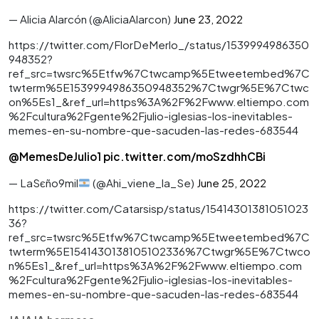
— Alicia Alarcón (@AliciaAlarcon)
June 23, 2022
https://twitter.com/FlorDeMerlo_/status/1539994986350
948352?
ref_src=twsrc%5Etfw%7Ctwcamp%5Etweetembed%7C
twterm%5E1539994986350948352%7Ctwgr%5E%7Ctwc
on%5Es1_&ref_url=https%3A%2F%2Fwww.eltiempo.com
%2Fcultura%2Fgente%2Fjulio-iglesias-los-inevitables-
memes-en-su-nombre-que-sacuden-las-redes-683544
@MemesDeJulio1
pic.twitter.com/moSzdhhCBi
— LaSєño9mil
(@Ahi_viene_la_Se)
June 25, 2022
https://twitter.com/Catarsisp/status/15414301381051023
36?
ref_src=twsrc%5Etfw%7Ctwcamp%5Etweetembed%7C
twterm%5E1541430138105102336%7Ctwgr%5E%7Ctwco
n%5Es1_&ref_url=https%3A%2F%2Fwww.eltiempo.com
%2Fcultura%2Fgente%2Fjulio-iglesias-los-inevitables-
memes-en-su-nombre-que-sacuden-las-redes-683544