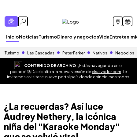
Inicio
Noticias
Turismo
Dinero y negocios
Vida
Entretenim
Turismo
Las Cascadas
Peter Parker
Nativos
Negocios
CONTENIDO DE ARCHIVO:
¡Estás navegando en el
pasado! 🚀 Da el salto a la nueva versión de
elsalvador.com
. Te
invitamos a visitar el nuevo portal país donde coincidimos todos.
¿La recuerdas? Así luce
Audrey Nethery, la icónica
niña del "Karaoke Monday"
que se volvió viral