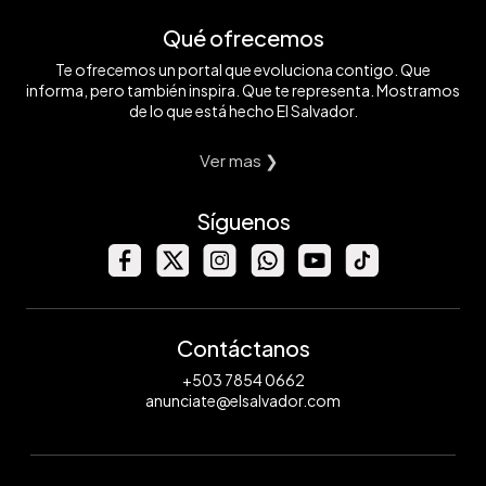
Qué ofrecemos
Te ofrecemos un portal que evoluciona contigo. Que
informa, pero también inspira. Que te representa. Mostramos
de lo que está hecho El Salvador.
Ver mas ❯
Síguenos
Contáctanos
+503 7854 0662
anunciate@elsalvador.com