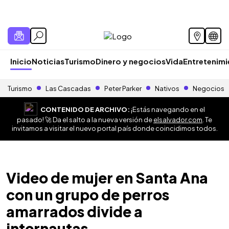
Inicio
Noticias
Turismo
Dinero y negocios
Vida
Entretenim
Turismo
Las Cascadas
Peter Parker
Nativos
Negocios
CONTENIDO DE ARCHIVO:
¡Estás navegando en el
pasado! 🚀 Da el salto a la nueva versión de
elsalvador.com
. Te
invitamos a visitar el nuevo portal país donde coincidimos todos.
Video de mujer en Santa Ana
con un grupo de perros
amarrados divide a
internautas