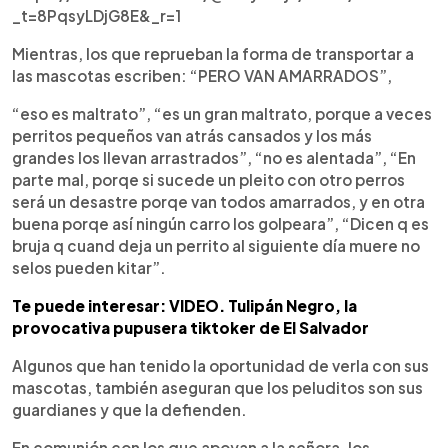
_t=8PqsyLDjG8E&_r=1
Mientras, los que reprueban la forma de transportar a
las mascotas escriben: “PERO VAN AMARRADOS”,
“eso es maltrato”, “es un gran maltrato, porque a veces
perritos pequeños van atrás cansados y los más
grandes los llevan arrastrados”, “no es alentada”, “En
parte mal, porqe si sucede un pleito con otro perros
será un desastre porqe van todos amarrados, y en otra
buena porqe así ningún carro los golpeara”, “Dicen q es
bruja q cuand deja un perrito al siguiente día muere no
selos pueden kitar”.
Te puede interesar: VIDEO. Tulipán Negro, la
provocativa pupusera tiktoker de El Salvador
Algunos que han tenido la oportunidad de verla con sus
mascotas, también aseguran que los peluditos son sus
guardianes y que la defienden.
En comunión con los que apoyan a la señora, los