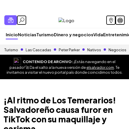
Inicio
Noticias
Turismo
Dinero y negocios
Vida
Entretenim
Turismo
Las Cascadas
Peter Parker
Nativos
Negocios
CONTENIDO DE ARCHIVO:
¡Estás navegando en el
pasado! 🚀 Da el salto a la nueva versión de
elsalvador.com
. Te
invitamos a visitar el nuevo portal país donde coincidimos todos.
¡Al ritmo de Los Temerarios!
Salvadoreño causa furor en
TikTok con su maquillaje y
carisma