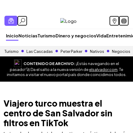
Inicio
Noticias
Turismo
Dinero y negocios
Vida
Entretenim
Turismo
Las Cascadas
Peter Parker
Nativos
Negocios
CONTENIDO DE ARCHIVO:
¡Estás navegando en el
pasado! 🚀 Da el salto a la nueva versión de
elsalvador.com
. Te
invitamos a visitar el nuevo portal país donde coincidimos todos.
Viajero turco muestra el
centro de San Salvador sin
filtros en TikTok