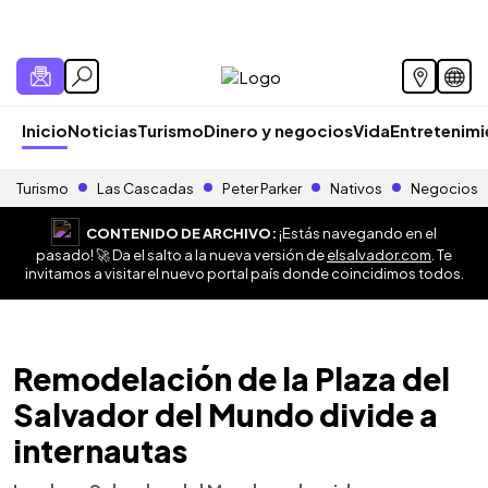
Inicio
Noticias
Turismo
Dinero y negocios
Vida
Entretenim
Turismo
Las Cascadas
Peter Parker
Nativos
Negocios
CONTENIDO DE ARCHIVO:
¡Estás navegando en el
pasado! 🚀 Da el salto a la nueva versión de
elsalvador.com
. Te
invitamos a visitar el nuevo portal país donde coincidimos todos.
Remodelación de la Plaza del
Salvador del Mundo divide a
internautas