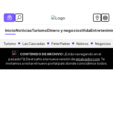
Inicio
Noticias
Turismo
Dinero y negocios
Vida
Entretenim
Turismo
Las Cascadas
Peter Parker
Nativos
Negocios
CONTENIDO DE ARCHIVO:
¡Estás navegando en el
pasado! 🚀 Da el salto a la nueva versión de
elsalvador.com
. Te
invitamos a visitar el nuevo portal país donde coincidimos todos.