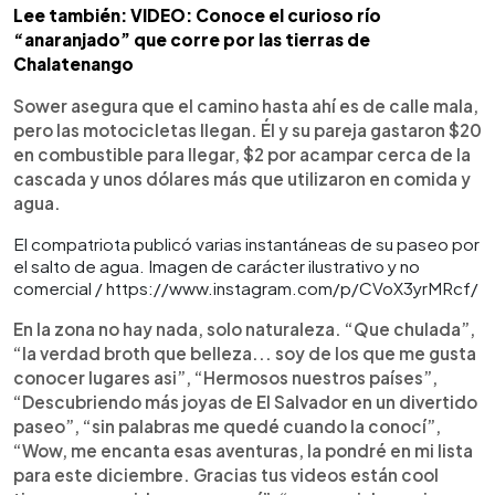
Lee también: VIDEO: Conoce el curioso río
“anaranjado” que corre por las tierras de
Chalatenango
Sower asegura que el camino hasta ahí es de calle mala,
pero las motocicletas llegan. Él y su pareja gastaron $20
en combustible para llegar, $2 por acampar cerca de la
cascada y unos dólares más que utilizaron en comida y
agua.
El compatriota publicó varias instantáneas de su paseo por
el salto de agua. Imagen de carácter ilustrativo y no
comercial / https://www.instagram.com/p/CVoX3yrMRcf/
En la zona no hay nada, solo naturaleza. “Que chulada”,
“la verdad broth que belleza... soy de los que me gusta
conocer lugares asi”, “Hermosos nuestros países”,
“Descubriendo más joyas de El Salvador en un divertido
paseo”, “sin palabras me quedé cuando la conocí”,
“Wow, me encanta esas aventuras, la pondré en mi lista
para este diciembre. Gracias tus videos están cool