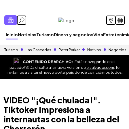
Inicio
Noticias
Turismo
Dinero y negocios
Vida
Entretenim
Turismo
Las Cascadas
Peter Parker
Nativos
Negocios
CONTENIDO DE ARCHIVO:
¡Estás navegando en el
pasado! 🚀 Da el salto a la nueva versión de
elsalvador.com
. Te
invitamos a visitar el nuevo portal país donde coincidimos todos.
VIDEO "¡Qué chulada!".
Tiktoker impresiona a
internautas con la belleza del
Chorrerón