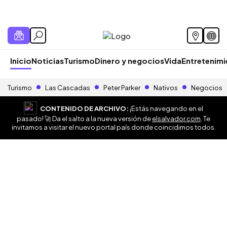
Inicio
Noticias
Turismo
Dinero y negocios
Vida
Entretenim
Turismo
Las Cascadas
Peter Parker
Nativos
Negocios
CONTENIDO DE ARCHIVO:
¡Estás navegando en el
pasado! 🚀 Da el salto a la nueva versión de
elsalvador.com
. Te
invitamos a visitar el nuevo portal país donde coincidimos todos.