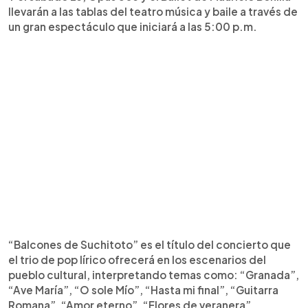
llevarán a las tablas del teatro música y baile a través de
un gran espectáculo que iniciará a las 5:00 p.m.
“Balcones de Suchitoto” es el título del concierto que
el trio de pop lírico ofrecerá en los escenarios del
pueblo cultural, interpretando temas como: “Granada”,
“Ave María”, “O sole Mío”, “Hasta mi final”, “Guitarra
Romana”, “Amor eterno”, “Flores de veranera”,