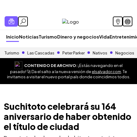
Inicio
Noticias
Turismo
Dinero y negocios
Vida
Entretenim
Turismo
Las Cascadas
Peter Parker
Nativos
Negocios
CONTENIDO DE ARCHIVO:
¡Estás navegando en el
pasado! 🚀 Da el salto a la nueva versión de
elsalvador.com
. Te
invitamos a visitar el nuevo portal país donde coincidimos todos.
Suchitoto celebrará su 164
aniversario de haber obtenido
el título de ciudad