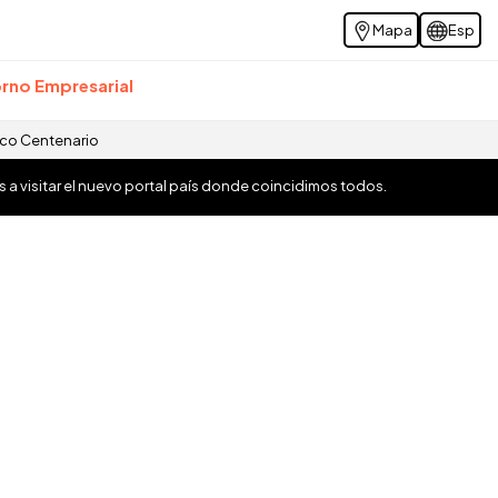
Mapa
Esp
rno Empresarial
ico Centenario
os a visitar el nuevo portal país donde coincidimos todos.