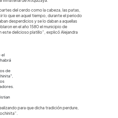
l Inmaterial de Atiquizaya.
 partes del cerdo como la cabeza, las patas,
cir lo que en aquel tiempo, durante el periodo
ban desperdicios y se lo daban a aquellas
blaron en el año 1580 el municipio de
 este delicioso platillo”, explicó Alejandra
 el
 habrá
os de
inita",
los
adores.
stian
ealizando para que dicha tradición perdure,
Cochinita”.