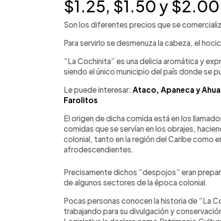
$1.25, $1.50 y $2.00
Son los diferentes precios que se comercializa 
Para servirlo se desmenuza la cabeza, el hoci
“La Cochinita” es una delicia aromática y expr
siendo el único municipio del país donde se 
Le puede interesar:
Ataco, Apaneca y Ahuach
Farolitos
El origen de dicha comida está en los llamado
comidas que se servían en los obrajes, hacien
colonial, tanto en la región del Caribe com
afrodescendientes.
Precisamente dichos “despojos” eran prepara
de algunos sectores de la época colonial.
Pocas personas conocen la historia de “La Coc
trabajando para su divulgación y conservación