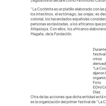
Legislativa la declare como Patrimonio Cultura
“La Cochinita es un platillo elaborado con las
los intestinos, el estómago, las orejas; es de
colonial, los hacendados españoles considera
personas esclavizadas, a los africanos que po
Atiquizaya. Con ellos, los africanos elaboraron
Magaña, de la Fundación.
Durante
festival
otros
derivad
"La Coch
dijeron 
organiz
Foto
EDH/Cri
Díaz.
Otra de las acciones que dicha entidad está r
es la organización del primer festival de “La 