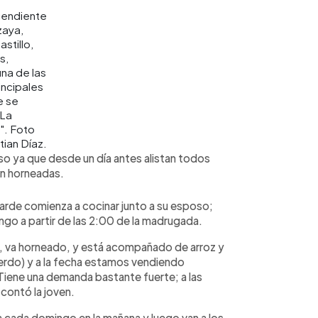
endiente
zaya,
stillo,
s,
na de las
incipales
e se
"La
". Foto
ian Díaz.
iso ya que desde un día antes alistan todos
on horneadas.
tarde comienza a cocinar junto a su esposo;
ingo a partir de las 2:00 de la madrugada.
, va horneado, y está acompañado de arroz y
 cerdo) y a la fecha estamos vendiendo
Tiene una demanda bastante fuerte; a las
contó la joven.
a cada domingo en la mañana y luego van a los