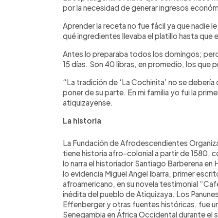
por la necesidad de generar ingresos económi
Aprender la receta no fue fácil ya que nadie l
qué ingredientes llevaba el platillo hasta que
Antes lo preparaba todos los domingos; pero 
15 días. Son 40 libras, en promedio, los que 
“La tradición de ‘La Cochinita’ no se deberí
poner de su parte. En mi familia yo fui la prim
atiquizayense.
La historia
La Fundación de Afrodescendientes Organiz
tiene historia afro-colonial a partir de 1580, 
lo narra el historiador Santiago Barberena en
lo evidencia Miguel Angel Ibarra, primer escr
afroamericano, en su novela testimonial “Cafe
inédita del pueblo de Atiquizaya. Los Panun
Effenberger y otras fuentes históricas, fue un
Senegambia en África Occidental durante el s