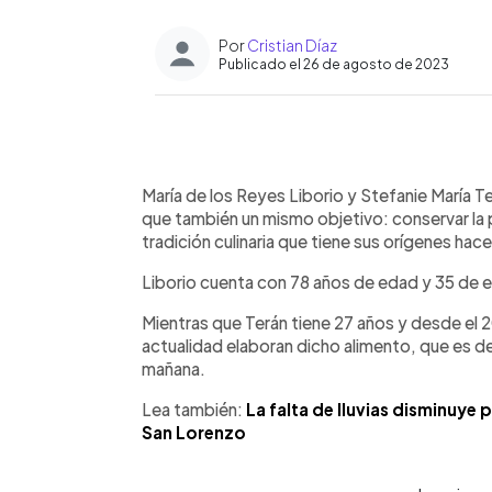
Por
Cristian Díaz
Publicado el 26 de agosto de 2023
0:00
Facebook
Twitter
►
Escuchar artículo
María de los Reyes Liborio y Stefanie María
que también un mismo objetivo: conservar la 
tradición culinaria que tiene sus orígenes ha
Liborio cuenta con 78 años de edad y 35 de el
Mientras que Terán tiene 27 años y desde el 
actualidad elaboran dicho alimento, que es 
mañana.
Lea también:
La falta de lluvias disminuye
San Lorenzo