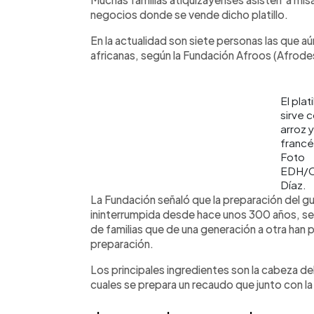
negocios donde se vende dicho platillo.
En la actualidad son siete personas las que aú
africanas, según la Fundación Afroos (Afro
El plati
sirve 
arroz 
francé
Foto
EDH/Cr
Díaz.
La Fundación señaló que la preparación del g
ininterrumpida desde hace unos 300 años, seg
de familias que de una generación a otra han 
preparación.
Los principales ingredientes son la cabeza d
cuales se prepara un recaudo que junto con la