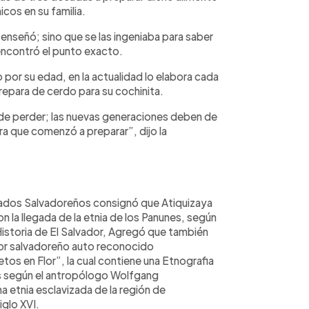
cos en su familia.
e enseñó; sino que se las ingeniaba para saber
 encontró el punto exacto.
por su edad, en la actualidad lo elabora cada
prepara de cerdo para su cochinita.
a de perder; las nuevas generaciones deben de
era que comenzó a preparar”, dijo la
ados Salvadoreños consignó que Atiquizaya
con la llegada de la etnia de los Panunes, según
 Historia de El Salvador, Agregó que también
itor salvadoreño auto reconocido
tos en Flor”, la cual contiene una Etnografia
es según el antropólogo Wolfgang
a etnia esclavizada de la región de
iglo XVI.