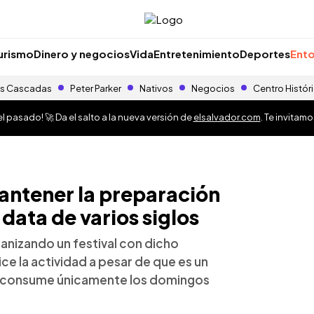
urismo
Dinero y negocios
Vida
Entretenimiento
Deportes
Ento
s Cascadas
Peter Parker
Nativos
Negocios
Centro Histór
 pasado! 🚀 Da el salto a la nueva versión de
elsalvador.com
. Te invitam
antener la preparación
data de varios siglos
ganizando un festival con dicho
lice la actividad a pesar de que es un
Se consume únicamente los domingos