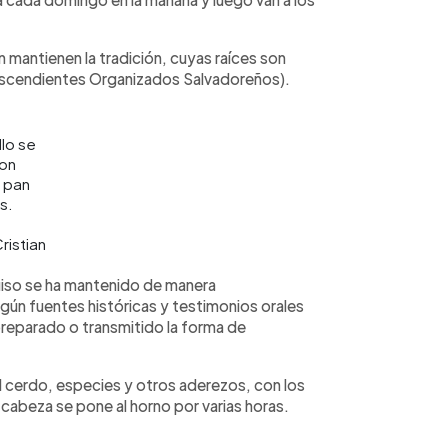
n mantienen la tradición, cuyas raíces son
descendientes Organizados Salvadoreños).
llo se
con
y pan
s.
istian
uiso se ha mantenido de manera
ún fuentes históricas y testimonios orales
preparado o transmitido la forma de
el cerdo, especies y otros aderezos, con los
 cabeza se pone al horno por varias horas.