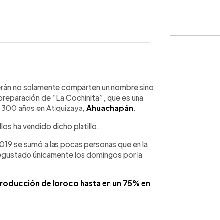
WhatsApp
Copiar link
 Terán no solamente comparten un nombre sino
preparación de “La Cochinita”, que es una
ce 300 años en Atiquizaya,
Ahuachapán
.
los ha vendido dicho platillo.
2019 se sumó a las pocas personas que en la
degustado únicamente los domingos por la
 producción de loroco hasta en un 75% en