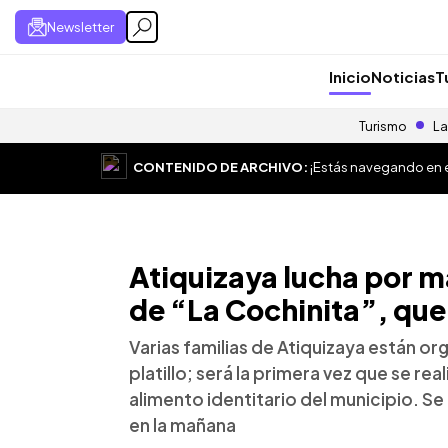
Newsletter
Inicio
Noticias
T
Turismo
La
CONTENIDO DE ARCHIVO:
¡Estás navegando en el
Atiquizaya lucha por m
de “La Cochinita”, que 
Varias familias de Atiquizaya están or
platillo; será la primera vez que se rea
alimento identitario del municipio. 
en la mañana