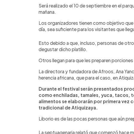
Será realizado el 10 de septiembre en el parqu
mañana.
Los organizadores tienen como objetivo que 
día, sea suficiente para los visitantes que lle
Esto debido a que, incluso, personas de otro
degustar dicho platillo.
Otros llegan para que les preparen porcione
La directora y fundadora de Afroos, Ana Yanc
herencia africana, que para el caso, en Atiqu
Durante el festival serán presentados pr
como enchiladas, tamales, yuca, tacos, 
alimentos se elaborarán por primera vez co
tradicional de Atiquizaya.
Liborio es de las pocas personas que aún pre
La septuagenaria relató que comenzó hace má