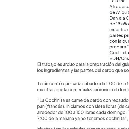
La reina
Afrodesc
de Atiqui
Daniela Ca
de 18 año
muestra u
partes pr
con la qu
prepara 
Cochinita
EDH/Crist
El trabajo es arduo para la preparación del gu
los ingredientes y las partes del cerdo que s
Terán contó que cada sábado a la 1:00 de la 
mientras que la comercialización inicia el dom
“La Cochinita es carne de cerdo con recaudo
pan (francés). Iniciamos con siete libras (de
alrededor de 100 a 150 libras cada domingo. 
7:00 de la mañana ya no tenemos cochinita”, 
Muchas familias atiquizayenses asisten a mis