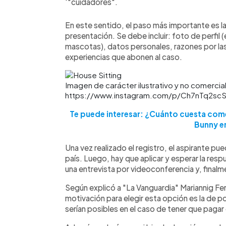
‘"cuidadores".
En este sentido, el paso más importante es la 
presentación. Se debe incluir: foto de perfi
mascotas), datos personales, razones por las
experiencias que abonen al caso.
Imagen de carácter ilustrativo y no comercia
https://www.instagram.com/p/Ch7nTq2sc
Te puede interesar: ¿Cuánto cuesta come
Bunny e
Una vez realizado el registro, el aspirante p
país. Luego, hay que aplicar y esperar la res
una entrevista por videoconferencia y, finalm
Según explicó a "La Vanguardia" Mariannig Fer
motivación para elegir esta opción es la de po
serían posibles en el caso de tener que pagar 