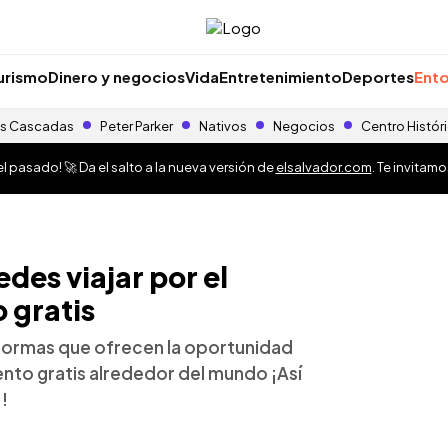
urismo
Dinero y negocios
Vida
Entretenimiento
Deportes
Ento
s Cascadas
Peter Parker
Nativos
Negocios
Centro Histór
 pasado! 🚀 Da el salto a la nueva versión de
elsalvador.com
. Te invitam
edes viajar por el
 gratis
aformas que ofrecen la oportunidad
ento gratis alrededor del mundo ¡Así
!