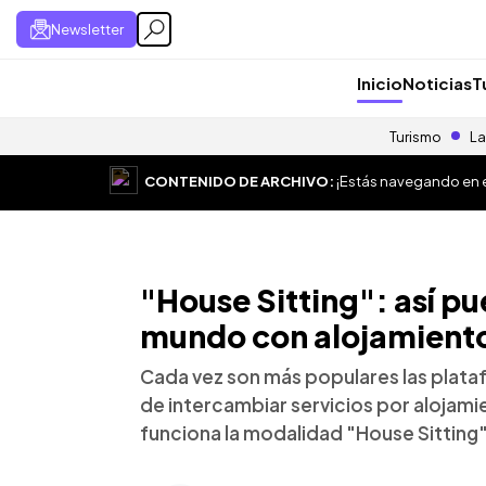
Newsletter
Inicio
Noticias
T
Turismo
La
CONTENIDO DE ARCHIVO:
¡Estás navegando en el
"House Sitting": así pu
mundo con alojamiento
Cada vez son más populares las plat
de intercambiar servicios por alojami
funciona la modalidad "House Sitting"