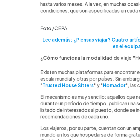
hasta varios meses. A la vez, en muchas ocas
condiciones, que son especificadas en cada 
Foto /CEPA
Lee además: ¿Piensas viajar? Cuatro artí
en el equip
¿Cómo funciona la modalidad de viaje "H
Existen muchas plataformas para encontrar es
escala mundial y otras por países. Sin embar
"
Trusted House Sitters
" y "
Nomador
", las
El mecanismo es muy sencillo: aquellos que n
durante un período de tiempo, publican una so
listado de interesados al puesto, donde se inc
recomendaciones de cada uno.
Los viajeros, por su parte, cuentan con un am
mundo en los que hospedarse de forma gratu