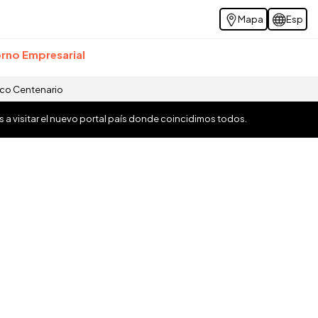
Mapa
Esp
rno Empresarial
ico Centenario
os a visitar el nuevo portal país donde coincidimos todos.