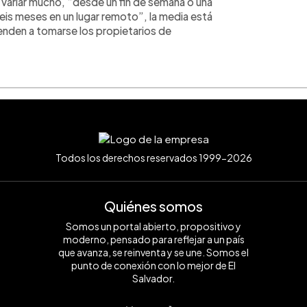
 variar mucho, “desde un fin de semana o una
eis meses en un lugar remoto”, la media está
enden a tomarse los propietarios de
Todos los derechos reservados 1999-2026
Quiénes somos
Somos un portal abierto, propositivo y
moderno, pensado para reflejar a un país
que avanza, se reinventa y se une. Somos el
punto de conexión con lo mejor de El
Salvador.