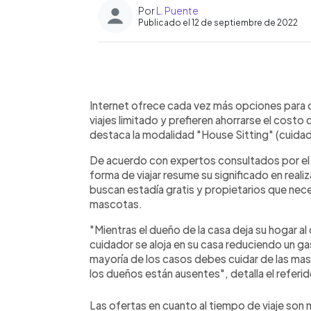
Por
L. Puente
Publicado el 12 de septiembre de 2022
0:00
Facebook
Twitter
►
Escuchar artículo
Internet ofrece cada vez más opciones para
viajes limitado y prefieren ahorrarse el costo 
destaca la modalidad "House Sitting" (cuidad
De acuerdo con expertos consultados por el 
forma de viajar resume su significado en reali
buscan estadía gratis y propietarios que nece
mascotas.
"Mientras el dueño de la casa deja su hogar al
cuidador se aloja en su casa reduciendo un gas
mayoría de los casos debes cuidar de las masc
los dueños están ausentes", detalla el referid
Las ofertas en cuanto al tiempo de viaje son