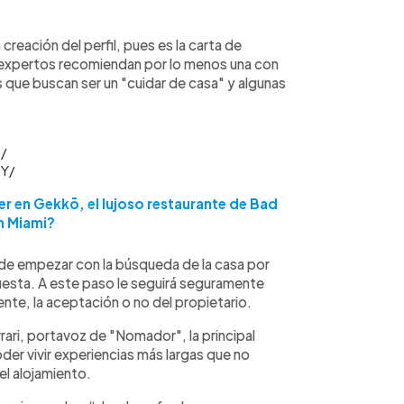
creación del perfil, pues es la carta de
l (expertos recomiendan por lo menos una con
 que buscan ser un "cuidar de casa" y algunas
l/
SY/
r en Gekkō, el lujoso restaurante de Bad
n Miami?
uede empezar con la búsqueda de la casa por
puesta. A este paso le seguirá seguramente
ente, la aceptación o no del propietario.
rari, portavoz de "Nomador", la principal
der vivir experiencias más largas que no
el alojamiento.