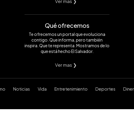
Ver mas ❯
Qué ofrecemos
Te ofrecemos un portal que evoluciona
contigo. Que informa, pero también
inspira. Que te representa. Mostramos de lo
que está hecho El Salvador.
Ver mas ❯
smo
Noticias
Vida
Entretenimiento
Deportes
Dine