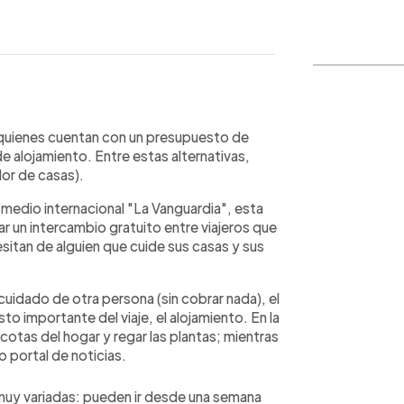
WhatsApp
Copiar link
 quienes cuentan con un presupuesto de
de alojamiento. Entre estas alternativas,
or de casas).
medio internacional "La Vanguardia", esta
zar un intercambio gratuito entre viajeros que
sitan de alguien que cuide sus casas y sus
 cuidado de otra persona (sin cobrar nada), el
to importante del viaje, el alojamiento. En la
otas del hogar y regar las plantas; mientras
o portal de noticias.
 muy variadas: pueden ir desde una semana