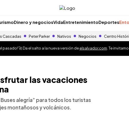
urismo
Dinero y negocios
Vida
Entretenimiento
Deportes
Ento
s Cascadas
Peter Parker
Nativos
Negocios
Centro Histór
 pasado! 🚀 Da el salto a la nueva versión de
elsalvador.com
. Te invitam
sfrutar las vacaciones
Ana
Buses alegría” para todos los turistas
jes montañosos y volcánicos.