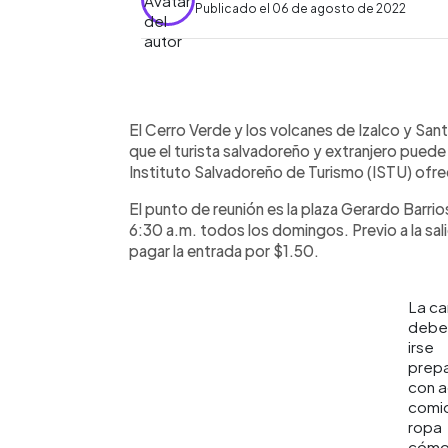
Publicado el 06 de agosto de 2022
0:00
Facebook
Twitter
►
Escuchar artículo
El Cerro Verde y los volcanes de Izalco y Sa
que el turista salvadoreño y extranjero puede 
Instituto Salvadoreño de Turismo (ISTU) ofre
El punto de reunión es la plaza Gerardo Barrios
6:30 a.m. todos los domingos. Previo a la salid
pagar la entrada por $1.50.
La ca
debe
irse
prep
con a
comi
ropa
cómo