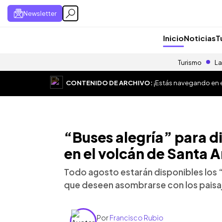
Newsletter
Inicio
Noticias
T
Turismo
La
CONTENIDO DE ARCHIVO:
¡Estás navegando en el
“Buses alegría” para di
en el volcán de Santa 
Todo agosto estarán disponibles los “
que deseen asombrarse con los paisa
Por
Francisco Rubio