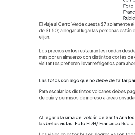
Foto
Franc
Rubi
El viaje al Cerro Verde cuesta $7 solamente el t
de $1.50; al llegar al lugar las personas están 
elijan.
Los precios en los restaurantes rondan desd
más por un almuerzo con distintos cortes de
visitantes prefieren llevar refrigerios para aho
Las fotos son algo que no debe de faltar pa
Para escalar los distintos volcanes debes pag
de guía y permisos de ingreso a áreas privada
Al llegar a la sima del volcán de Santa Ana lo
las bellas vistas. Foto EDH/ Francisco Rubio
Los viajes en estos buses alegres ya son toda 