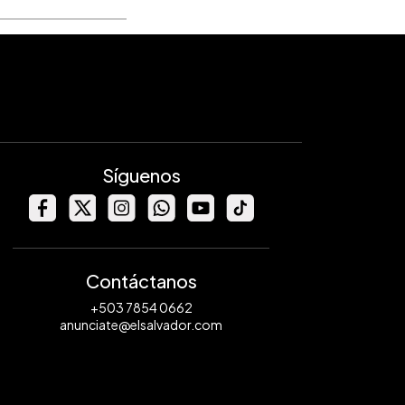
Síguenos
Contáctanos
+503 7854 0662
anunciate@elsalvador.com