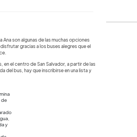
WhatsApp
Copiar link
nta Ana son algunas de las muchas opciones
disfrutar gracias a los buses alegres que el
ce.
, en el centro de San Salvador, a partir de las
a del bus, hay que inscribirse en una lista y
mina
 de
arado
gua,
da y
da.