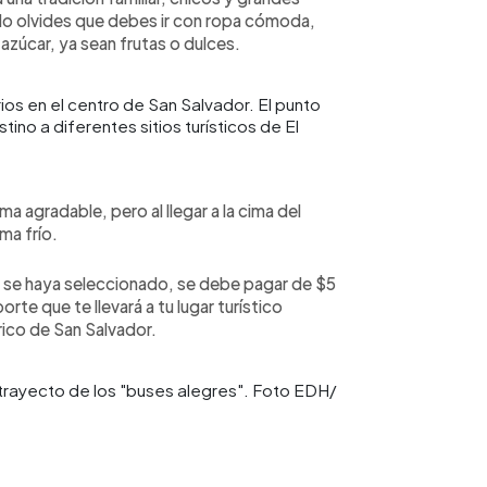
No olvides que debes ir con ropa cómoda,
zúcar, ya sean frutas o dulces.
os en el centro de San Salvador. El punto
ino a diferentes sitios turísticos de El
a agradable, pero al llegar a la cima del
ma frío.
e se haya seleccionado, se debe pagar de $5
rte que te llevará a tu lugar turístico
órico de San Salvador.
trayecto de los "buses alegres". Foto EDH/