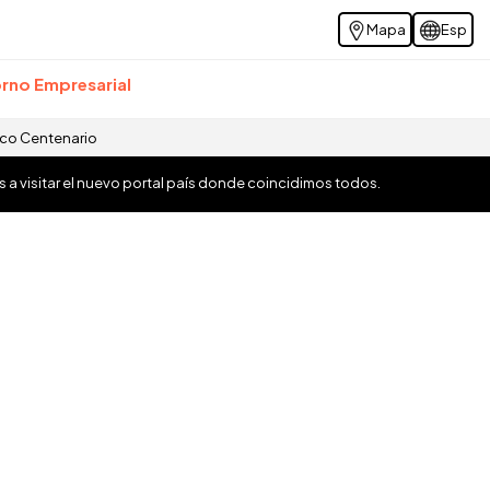
Mapa
Esp
rno Empresarial
ico Centenario
os a visitar el nuevo portal país donde coincidimos todos.