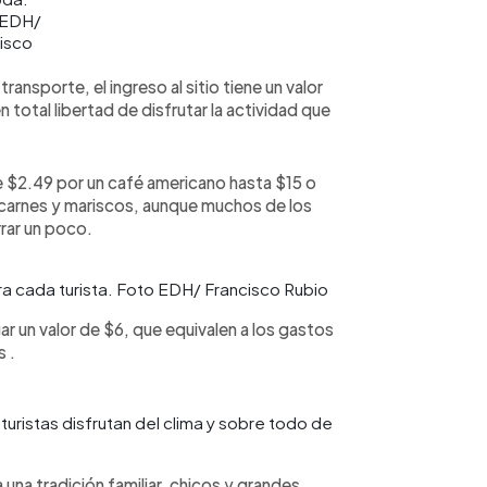
 EDH/
isco
o
ransporte, el ingreso al sitio tiene un valor
en total libertad de disfrutar la actividad que
e $2.49 por un café americano hasta $15 o
 carnes y mariscos, aunque muchos de los
rrar un poco.
ra cada turista. Foto EDH/ Francisco Rubio
ar un valor de $6, que equivalen a los gastos
s .
s turistas disfrutan del clima y sobre todo de
una tradición familiar, chicos y grandes