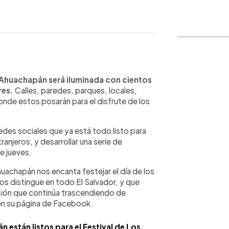
WhatsApp
Copiar link
e Ahuachapán será iluminada con cientos
res.
Calles, paredes, parques, locales,
donde estos posarán para el disfrute de los
redes sociales que ya está todo listo para
ranjeros, y desarrollar una serie de
e jueves.
uachapán nos encanta festejar el día de los
nos distingue en todo El Salvador, y que
ción que continúa trascendiendo de
en su página de Facebook.
están listos para el Festival de Los