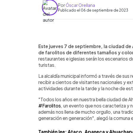
Por
Óscar Orellana
Publicado el 06 de septiembre de 2023
0:00
Facebook
Twitter
►
Escuchar artículo
Este jueves 7 de septiembre, la ciudad d
de farolitos de diferentes tamaños y colo
restaurantes e iglesias serán los escenarios 
turistas.
La alcaldía municipal informó a través de sus 
recibir a cientos de visitantes nacionales y ext
actividades durante la tarde y la noche de est
"Todos los años en nuestra bella ciudad de Ah
#Farolitos
, un evento que nos caracteriza y 
además nos llena de mucho orgullo, una tradi
generación en generación", alegó la comuna 
También lee: Ataco, Apaneca y Ahuachapán 