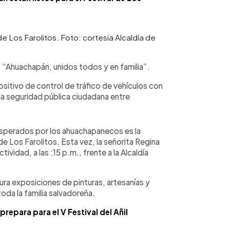
 Los Farolitos. Foto: cortesía Alcaldía de
es “Ahuachapán, unidos todos y en familia”.
itivo de control de tráfico de vehículos con
a seguridad pública ciudadana entre
sperados por los ahuachapanecos es la
e Los Farolitos. Esta vez, la señorita Regina
vidad, a las :15 p.m., frente a la Alcaldía
tura exposiciones de pinturas, artesanías y
toda la familia salvadoreña.
repara para el V Festival del Añil