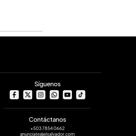
Síguenos
Contáctanos
+503 7854 0662
anunciate@elsalvador.com