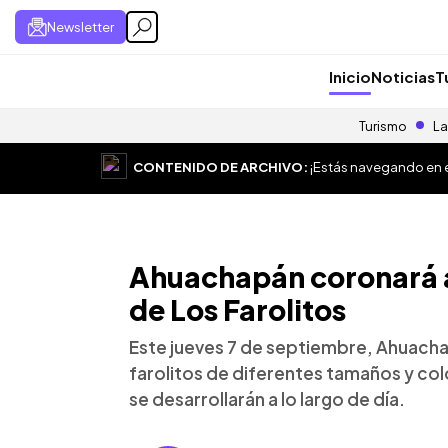
Newsletter
Inicio
Noticias
T
Turismo
La
CONTENIDO DE ARCHIVO:
¡Estás navegando en el
Ahuachapán coronará a 
de Los Farolitos
Este jueves 7 de septiembre, Ahuacha
farolitos de diferentes tamaños y col
se desarrollarán a lo largo de día.