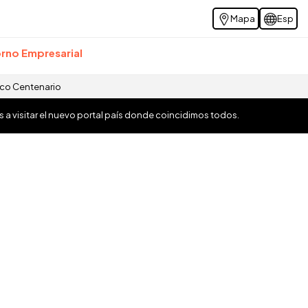
Mapa
Esp
rno Empresarial
ico Centenario
os a visitar el nuevo portal país donde coincidimos todos.