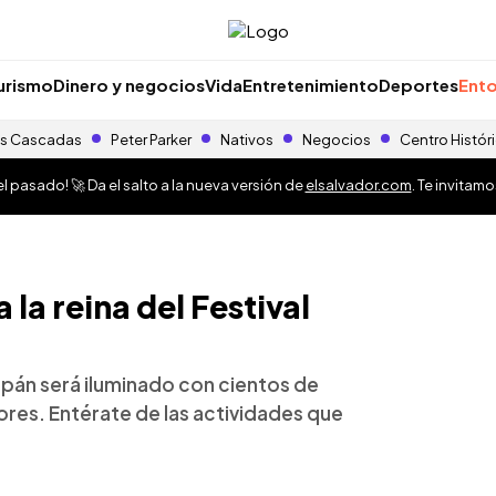
urismo
Dinero y negocios
Vida
Entretenimiento
Deportes
Ento
s Cascadas
Peter Parker
Nativos
Negocios
Centro Histór
 pasado! 🚀 Da el salto a la nueva versión de
elsalvador.com
. Te invitam
la reina del Festival
pán será iluminado con cientos de
ores. Entérate de las actividades que