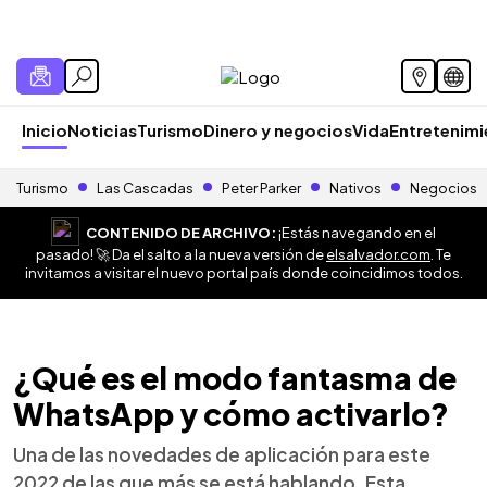
Inicio
Noticias
Turismo
Dinero y negocios
Vida
Entretenim
Turismo
Las Cascadas
Peter Parker
Nativos
Negocios
CONTENIDO DE ARCHIVO:
¡Estás navegando en el
pasado! 🚀 Da el salto a la nueva versión de
elsalvador.com
. Te
invitamos a visitar el nuevo portal país donde coincidimos todos.
¿Qué es el modo fantasma de
WhatsApp y cómo activarlo?
Una de las novedades de aplicación para este
2022 de las que más se está hablando. Esta