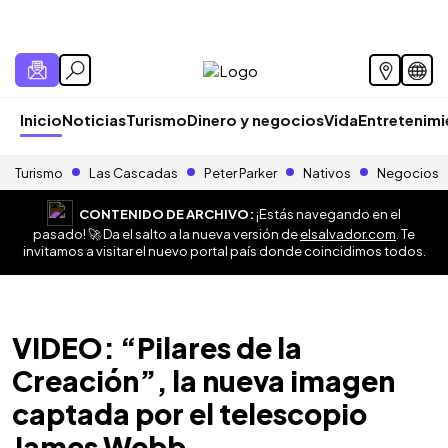
Inicio
Noticias
Turismo
Dinero y negocios
Vida
Entretenim
Turismo
Las Cascadas
Peter Parker
Nativos
Negocios
CONTENIDO DE ARCHIVO:
¡Estás navegando en el
pasado! 🚀 Da el salto a la nueva versión de
elsalvador.com
. Te
invitamos a visitar el nuevo portal país donde coincidimos todos.
VIDEO: “Pilares de la
Creación”, la nueva imagen
captada por el telescopio
James Webb