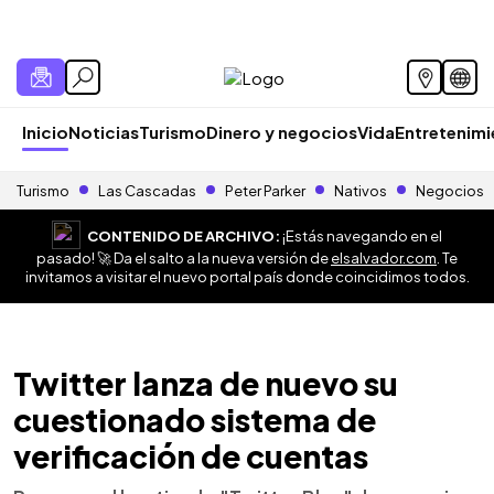
Inicio
Noticias
Turismo
Dinero y negocios
Vida
Entretenim
Turismo
Las Cascadas
Peter Parker
Nativos
Negocios
CONTENIDO DE ARCHIVO:
¡Estás navegando en el
pasado! 🚀 Da el salto a la nueva versión de
elsalvador.com
. Te
invitamos a visitar el nuevo portal país donde coincidimos todos.
Twitter lanza de nuevo su
cuestionado sistema de
verificación de cuentas