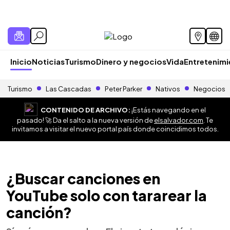
Inicio
Noticias
Turismo
Dinero y negocios
Vida
Entretenim
Turismo
Las Cascadas
Peter Parker
Nativos
Negocios
CONTENIDO DE ARCHIVO:
¡Estás navegando en el
pasado! 🚀 Da el salto a la nueva versión de
elsalvador.com
. Te
invitamos a visitar el nuevo portal país donde coincidimos todos.
¿Buscar canciones en
YouTube solo con tararear la
canción?