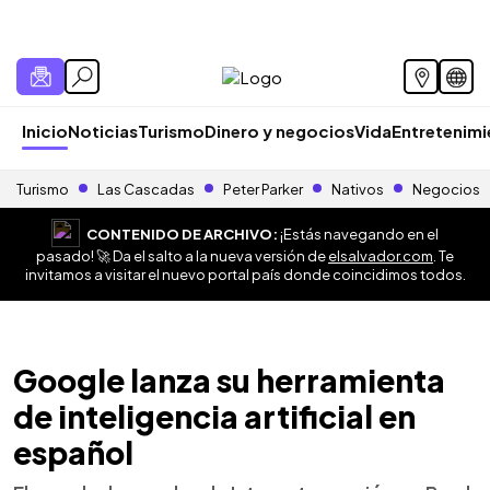
Inicio
Noticias
Turismo
Dinero y negocios
Vida
Entretenim
Turismo
Las Cascadas
Peter Parker
Nativos
Negocios
CONTENIDO DE ARCHIVO:
¡Estás navegando en el
pasado! 🚀 Da el salto a la nueva versión de
elsalvador.com
. Te
invitamos a visitar el nuevo portal país donde coincidimos todos.
Google lanza su herramienta
de inteligencia artificial en
español