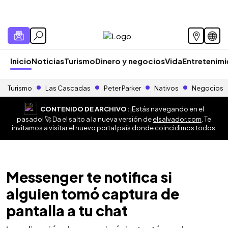
Inicio
Noticias
Turismo
Dinero y negocios
Vida
Entretenim
Turismo
Las Cascadas
Peter Parker
Nativos
Negocios
CONTENIDO DE ARCHIVO:
¡Estás navegando en el
pasado! 🚀 Da el salto a la nueva versión de
elsalvador.com
. Te
invitamos a visitar el nuevo portal país donde coincidimos todos.
Messenger te notifica si
alguien tomó captura de
pantalla a tu chat