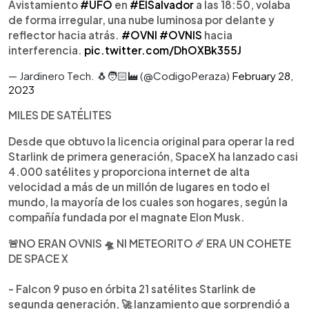
Avistamiento
#UFO
en
#ElSalvador
a las 18:50, volaba
de forma irregular, una nube luminosa por delante y
reflector hacia atrás.
#OVNI
#OVNIS
hacia
interferencia.
pic.twitter.com/DhOXBk355J
— Jardinero Tech. 🐧🧑🏻‍🏭 (@CodigoPeraza)
February 28,
2023
MILES DE SATÉLITES
Desde que obtuvo la licencia original para operar la red
Starlink de primera generación, SpaceX ha lanzado casi
4.000 satélites y proporciona internet de alta
velocidad a más de un millón de lugares en todo el
mundo, la mayoría de los cuales son hogares, según la
compañía fundada por el magnate Elon Musk.
🚨NO ERAN OVNIS 🛸 NI METEORITO ☄️ ERA UN COHETE
DE SPACE X
- Falcon 9 puso en órbita 21 satélites Starlink de
segunda generación,
🚀
lanzamiento que sorprendió a