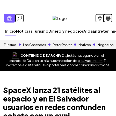
Inicio
Noticias
Turismo
Dinero y negocios
Vida
Entretenim
Turismo
Las Cascadas
Peter Parker
Nativos
Negocios
CONTENIDO DE ARCHIVO:
¡Estás navegando en el
pasado! 🚀 Da el salto a la nueva versión de
elsalvador.com
. Te
invitamos a visitar el nuevo portal país donde coincidimos todos.
SpaceX lanza 21 satélites al
espacio y en El Salvador
usuarios en redes confunden
cohete con un ovni