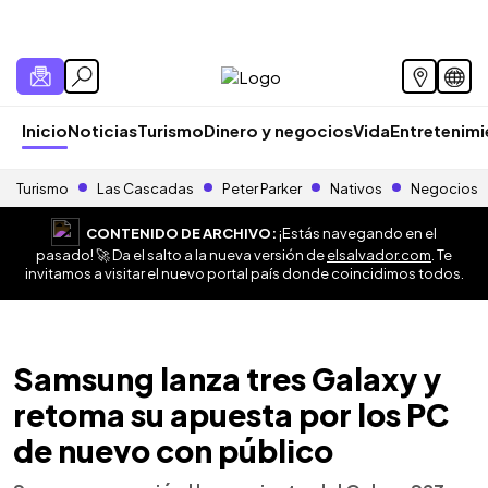
Inicio
Noticias
Turismo
Dinero y negocios
Vida
Entretenim
Turismo
Las Cascadas
Peter Parker
Nativos
Negocios
CONTENIDO DE ARCHIVO:
¡Estás navegando en el
pasado! 🚀 Da el salto a la nueva versión de
elsalvador.com
. Te
invitamos a visitar el nuevo portal país donde coincidimos todos.
Samsung lanza tres Galaxy y
retoma su apuesta por los PC
de nuevo con público