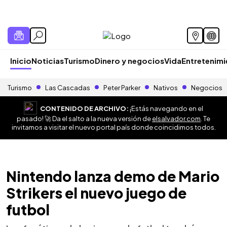
Inicio
Noticias
Turismo
Dinero y negocios
Vida
Entretenim
Turismo
Las Cascadas
Peter Parker
Nativos
Negocios
CONTENIDO DE ARCHIVO:
¡Estás navegando en el
pasado! 🚀 Da el salto a la nueva versión de
elsalvador.com
. Te
invitamos a visitar el nuevo portal país donde coincidimos todos.
Nintendo lanza demo de Mario
Strikers el nuevo juego de
futbol