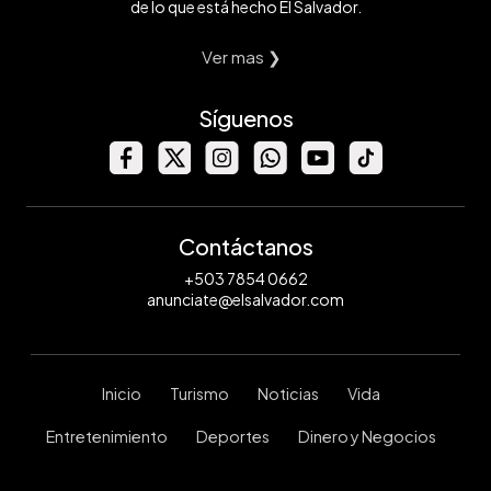
de lo que está hecho El Salvador.
Ver mas ❯
Síguenos
Contáctanos
+503 7854 0662
anunciate@elsalvador.com
Inicio
Turismo
Noticias
Vida
Entretenimiento
Deportes
Dinero y Negocios