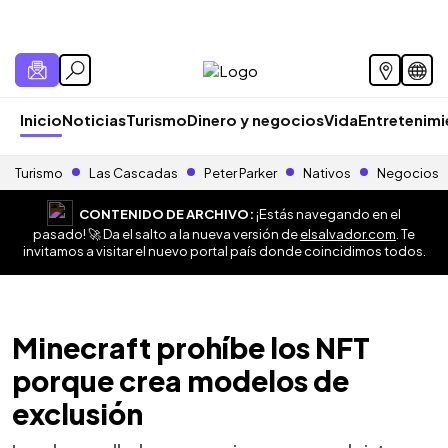
Inicio
Noticias
Turismo
Dinero y negocios
Vida
Entretenim
Turismo
Las Cascadas
Peter Parker
Nativos
Negocios
CONTENIDO DE ARCHIVO:
¡Estás navegando en el
pasado! 🚀 Da el salto a la nueva versión de
elsalvador.com
. Te
invitamos a visitar el nuevo portal país donde coincidimos todos.
Minecraft prohíbe los NFT
porque crea modelos de
exclusión