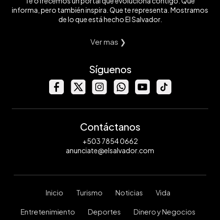
Te ofrecemos un portal que evoluciona contigo. Que
informa, pero también inspira. Que te representa. Mostramos
de lo que está hecho El Salvador.
Ver mas ❯
Síguenos
Contáctanos
+503 7854 0662
anunciate@elsalvador.com
Inicio
Turismo
Noticias
Vida
Entretenimiento
Deportes
Dinero y Negocios