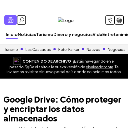
Inicio
Noticias
Turismo
Dinero y negocios
Vida
Entretenim
Turismo
Las Cascadas
Peter Parker
Nativos
Negocios
CONTENIDO DE ARCHIVO:
¡Estás navegando en el
pasado! 🚀 Da el salto a la nueva versión de
elsalvador.com
. Te
invitamos a visitar el nuevo portal país donde coincidimos todos.
Google Drive: Cómo proteger
y encriptar los datos
almacenados