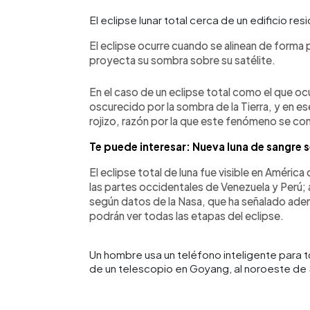
El eclipse lunar total cerca de un edificio re
El eclipse ocurre cuando se alinean de forma pe
proyecta su sombra sobre su satélite.
En el caso de un eclipse total como el que ocu
oscurecido por la sombra de la Tierra, y en e
rojizo, razón por la que este fenómeno se c
Te puede interesar: Nueva luna de sangre se
El eclipse total de luna fue visible en Améric
las partes occidentales de Venezuela y Perú;
según datos de la Nasa, que ha señalado ade
podrán ver todas las etapas del eclipse.
Un hombre usa un teléfono inteligente para t
de un telescopio en Goyang, al noroeste de 