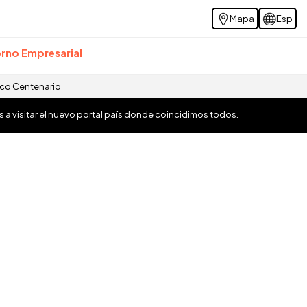
Mapa
Esp
rno Empresarial
ico Centenario
os a visitar el nuevo portal país donde coincidimos todos.