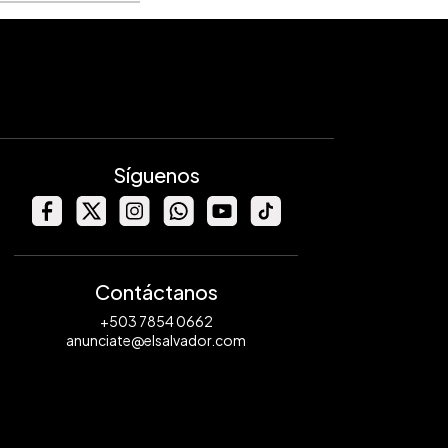
Síguenos
Contáctanos
+503 7854 0662
anunciate@elsalvador.com