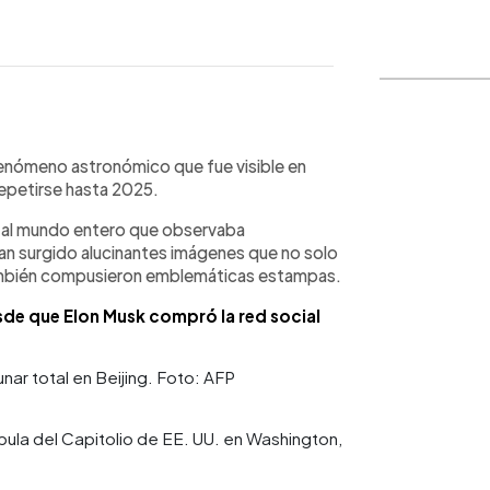
WhatsApp
Copiar link
 fenómeno astronómico que fue visible en
repetirse hasta 2025.
o al mundo entero que observaba
an surgido alucinantes imágenes que no solo
 también compusieron emblemáticas estampas.
esde que Elon Musk compró la red social
unar total en Beijing. Foto: AFP
úpula del Capitolio de EE. UU. en Washington,