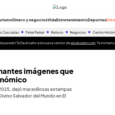
urismo
Dinero y negocios
Vida
Entretenimiento
Deportes
Ento
s Cascadas
Peter Parker
Nativos
Negocios
Centro Histór
 pasado! 🚀 Da el salto a la nueva versión de
elsalvador.com
. Te invitam
cinantes imágenes que
onómico
l 2025, dejó maravillosas estampas
ivino Salvador del Mundo en El