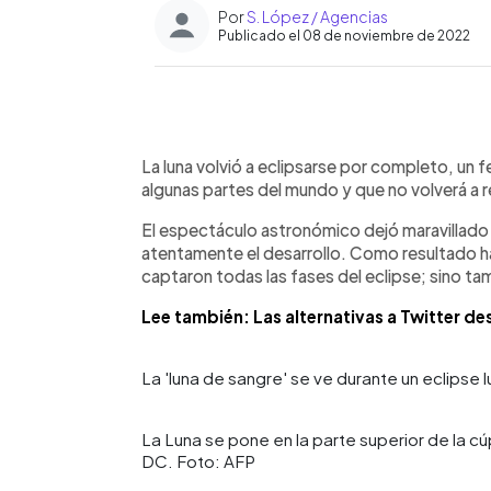
Por
S. López / Agencias
Publicado el 08 de noviembre de 2022
0:00
Facebook
Twitter
►
Escuchar artículo
La luna volvió a eclipsarse por completo, un
algunas partes del mundo y que no volverá a 
El espectáculo astronómico dejó maravillad
atentamente el desarrollo. Como resultado h
captaron todas las fases del eclipse; sino
Lee también: Las alternativas a Twitter d
La 'luna de sangre' se ve durante un eclipse l
La Luna se pone en la parte superior de la c
DC. Foto: AFP