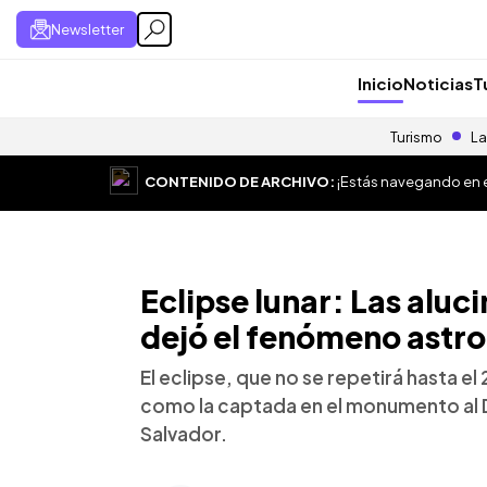
Newsletter
Inicio
Noticias
T
Turismo
La
CONTENIDO DE ARCHIVO:
¡Estás navegando en el
Eclipse lunar: Las alu
dejó el fenómeno astr
El eclipse, que no se repetirá hasta e
como la captada en el monumento al D
Salvador.