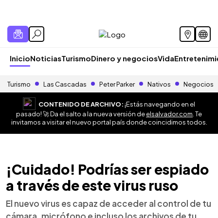
Inicio
Noticias
Turismo
Dinero y negocios
Vida
Entretenim
Turismo
Las Cascadas
Peter Parker
Nativos
Negocios
CONTENIDO DE ARCHIVO:
¡Estás navegando en el
pasado! 🚀 Da el salto a la nueva versión de
elsalvador.com
. Te
invitamos a visitar el nuevo portal país donde coincidimos todos.
¡Cuidado! Podrías ser espiado
a través de este virus ruso
El nuevo virus es capaz de acceder al control de tu
cámara, micrófono e incluso los archivos de tu