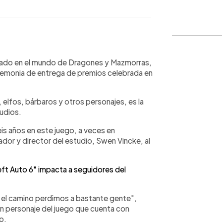
WhatsApp
Copiar link
basado en el mundo de Dragones y Mazmorras,
remonia de entrega de premios celebrada en
elfos, bárbaros y otros personajes, es la
tudios.
eis años en este juego, a veces en
ador y director del estudio, Swen Vincke, al
eft Auto 6" impacta a seguidores del
r el camino perdimos a bastante gente",
n personaje del juego que cuenta con
to.