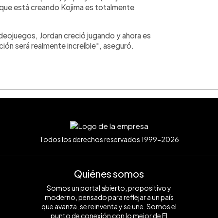
 que está creando Kojima es totalmente
ideojuegos, Jordan creció jugando y ahora es
ación será realmente increíble", aseguró.
Todos los derechos reservados 1999-2026
Quiénes somos
Somos un portal abierto, propositivo y
moderno, pensado para reflejar a un país
que avanza, se reinventa y se une. Somos el
punto de conexión con lo mejor de El