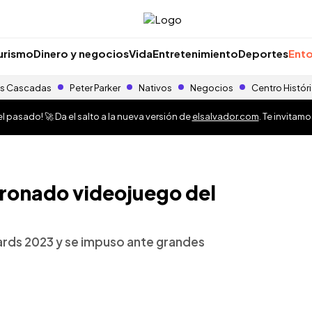
urismo
Dinero y negocios
Vida
Entretenimiento
Deportes
Ento
s Cascadas
Peter Parker
Nativos
Negocios
Centro Histór
 pasado! 🚀 Da el salto a la nueva versión de
elsalvador.com
. Te invitam
oronado videojuego del
ards 2023 y se impuso ante grandes