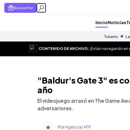
Newsletter
Inicio
Noticias
T
Turismo
La
CONTENIDO DE ARCHIVO:
¡Estás navegando en el
"Baldur's Gate 3" es c
año
El videojuego arrasó en The Game Aw
adversariores.
Por
Agencia/ AFP