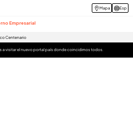
Mapa
Esp
rno Empresarial
ico Centenario
os a visitar el nuevo portal país donde coincidimos todos.