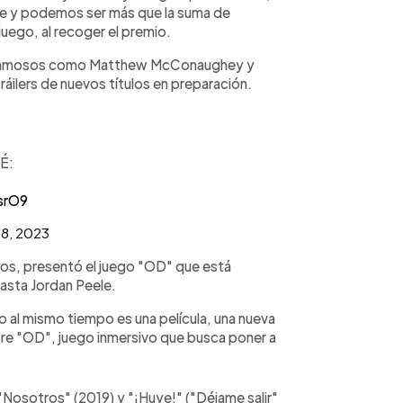
e y podemos ser más que la suma de
juego, al recoger el premio.
de famosos como Matthew McConaughey y
áilers de nuevos títulos en preparación.
É:
srO9
8, 2023
gos, presentó el juego "OD" que está
easta Jordan Peele.
o al mismo tiempo es una película, una nueva
re "OD", juego inmersivo que busca poner a
 "Nosotros" (2019) y "¡Huye!" ("Déjame salir"