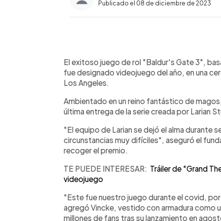
Publicado el 08 de diciembre de 2023
0:00
Facebook
Twitter
►
Escuchar artículo
El exitoso juego de rol "Baldur's Gate 3", 
fue designado videojuego del año, en una ce
Los Angeles.
Ambientado en un reino fantástico de magos, 
última entrega de la serie creada por Larian S
"El equipo de Larian se dejó el alma durante s
circunstancias muy difíciles", aseguró el fund
recoger el premio.
TE PUEDE INTERESAR:
Tráiler de "Grand Th
videojuego
"Este fue nuestro juego durante el covid, po
agregó Vincke, vestido con armadura como u
millones de fans tras su lanzamiento en agos