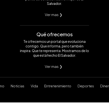
Salvador.
Ver mas ❯
Qué ofrecemos
Te ofrecemos un portal que evoluciona
contigo. Que informa, pero también
inspira. Que te representa. Mostramos de lo
que está hecho El Salvador.
Ver mas ❯
smo
Noticias
Vida
Entretenimiento
Deportes
Dine