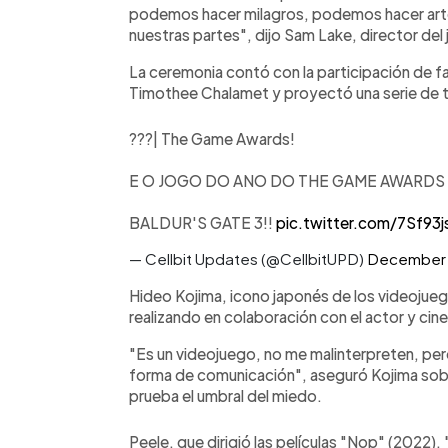
podemos hacer milagros, podemos hacer art
nuestras partes", dijo Sam Lake, director del 
La ceremonia contó con la participación 
Timothee Chalamet y proyectó una serie de tr
???| The Game Awards!
E O JOGO DO ANO DO THE GAME AWARDS 
BALDUR'S GATE 3!!
pic.twitter.com/7Sf93j
— Cellbit Updates (@CellbitUPD)
December 
Hideo Kojima, icono japonés de los videojue
realizando en colaboración con el actor y cin
"Es un videojuego, no me malinterpreten, per
forma de comunicación", aseguró Kojima sob
prueba el umbral del miedo.
Peele, que dirigió las películas "Nop" (2022),