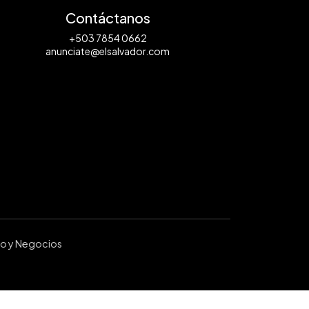
Contáctanos
+503 7854 0662
anunciate@elsalvador.com
ro y Negocios