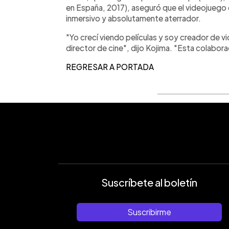
en España, 2017), aseguró que el videojuego
inmersivo y absolutamente aterrador.
"Yo crecí viendo películas y soy creador de v
director de cine", dijo Kojima. "Esta colabor
REGRESAR A PORTADA
Suscríbete al boletín
Suscribirme