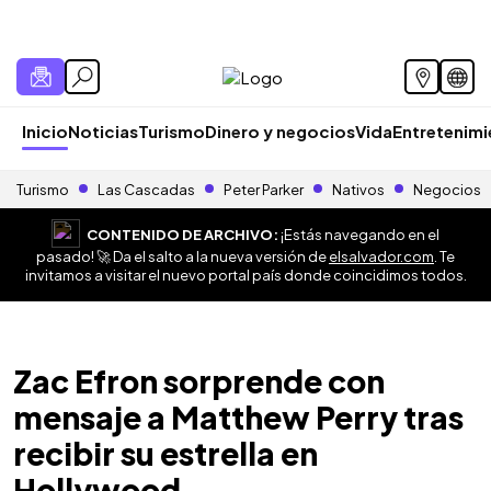
Inicio
Noticias
Turismo
Dinero y negocios
Vida
Entretenim
Turismo
Las Cascadas
Peter Parker
Nativos
Negocios
CONTENIDO DE ARCHIVO:
¡Estás navegando en el
pasado! 🚀 Da el salto a la nueva versión de
elsalvador.com
. Te
invitamos a visitar el nuevo portal país donde coincidimos todos.
Zac Efron sorprende con
mensaje a Matthew Perry tras
recibir su estrella en
Hollywood