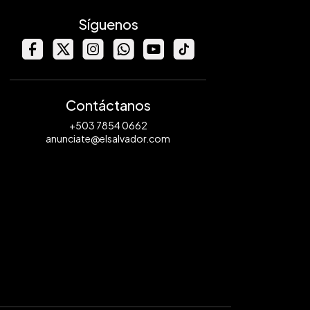
Síguenos
Contáctanos
+503 7854 0662
anunciate@elsalvador.com