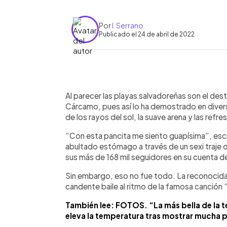
Por
I. Serrano
Publicado el 24 de abril de 2022
0:00
Facebook
Twitter
►
Escuchar artículo
Al parecer las playas salvadoreñas son el dest
Cárcamo, pues así lo ha demostrado en diversa
de los rayos del sol, la suave arena y las refr
“Con esta pancita me siento guapísima”, escri
abultado estómago a través de un sexi traje 
sus más de 168 mil seguidores en su cuenta d
Sin embargo, eso no fue todo. La reconocida 
candente baile al ritmo de la famosa canción
También lee: FOTOS. “La más bella de la te
eleva la temperatura tras mostrar mucha p