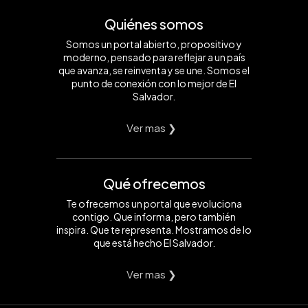
Quiénes somos
Somos un portal abierto, propositivo y
moderno, pensado para reflejar a un país
que avanza, se reinventa y se une. Somos el
punto de conexión con lo mejor de El
Salvador.
Ver mas ❯
Qué ofrecemos
Te ofrecemos un portal que evoluciona
contigo. Que informa, pero también
inspira. Que te representa. Mostramos de lo
que está hecho El Salvador.
Ver mas ❯