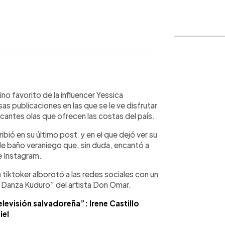
WhatsApp
Copiar link
ino favorito de la influencer Yessica
s publicaciones en las que se le ve disfrutar
escantes olas que ofrecen las costas del país.
bió en su último post y en el que dejó ver su
de baño veraniego que, sin duda, encantó a
e Instagram.
tiktoker alborotó a las redes sociales con un
 “Danza Kuduro” del artista Don Omar.
levisión salvadoreña”: Irene Castillo
iel