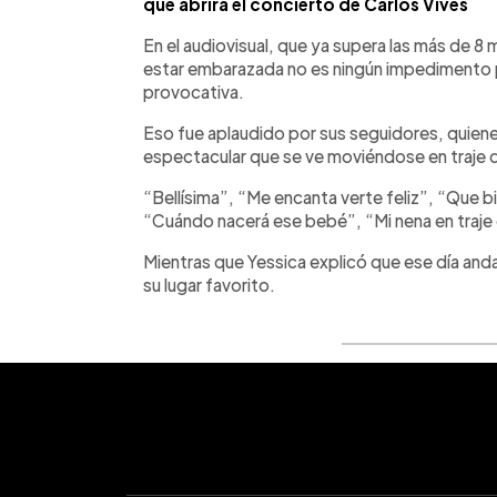
que abrirá el concierto de Carlos Vives
En el audiovisual, que ya supera las más de 8 
estar embarazada no es ningún impedimento 
provocativa.
Eso fue aplaudido por sus seguidores, quienes 
espectacular que se ve moviéndose en traje 
“Bellísima”, “Me encanta verte feliz”, “Que b
“Cuándo nacerá ese bebé”, “Mi nena en traje 
Mientras que Yessica explicó que ese día anda
su lugar favorito.