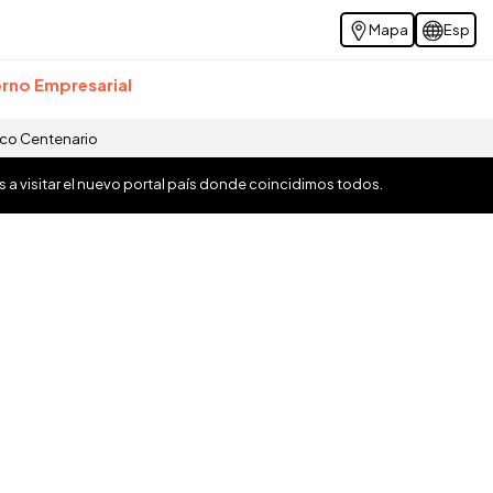
Mapa
Esp
rno Empresarial
ico Centenario
os a visitar el nuevo portal país donde coincidimos todos.