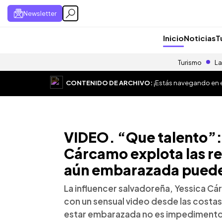
Newsletter
Inicio
Noticias
T
Turismo
La
CONTENIDO DE ARCHIVO:
¡Estás navegando en el
VIDEO. “Que talento”: 
Cárcamo explota las r
aún embarazada puede
La influencer salvadoreña, Yessica Cá
con un sensual video desde las costa
estar embarazada no es impedimento