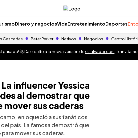
urismo
Dinero y negocios
Vida
Entretenimiento
Deportes
Ento
s Cascadas
Peter Parker
Nativos
Negocios
Centro Histór
 pasado! 🚀 Da el salto a la nueva versión de
elsalvador.com
. Te invitam
La influencer Yessica
edes al demostrar que
 mover sus caderas
rcamo, enloqueció a sus fanáticos
s del país. La famosa demostró que
 para mover sus caderas.