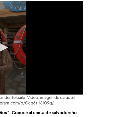
andente baile. Video: imagen de carácter
nstagram.com/p/Ccq6tH8J09g/
Dios”: Conoce al cantante salvadoreño