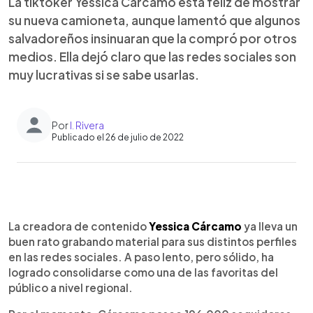
La tiktoker Yessica Cárcamo está feliz de mostrar
su nueva camioneta, aunque lamentó que algunos
salvadoreños insinuaran que la compró por otros
medios. Ella dejó claro que las redes sociales son
muy lucrativas si se sabe usarlas.
Por
I. Rivera
Publicado el 26 de julio de 2022
0:00
►
Escuchar artículo
La creadora de contenido
Yessica Cárcamo
ya lleva un
buen rato grabando material para sus distintos perfiles
en las redes sociales. A paso lento, pero sólido, ha
logrado consolidarse como una de las favoritas del
público a nivel regional.