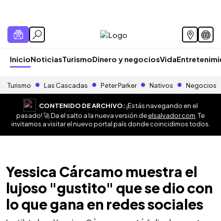
Inicio
Noticias
Turismo
Dinero y negocios
Vida
Entretenim
Turismo
Las Cascadas
Peter Parker
Nativos
Negocios
CONTENIDO DE ARCHIVO:
¡Estás navegando en el
pasado! 🚀 Da el salto a la nueva versión de
elsalvador.com
. Te
invitamos a visitar el nuevo portal país donde coincidimos todos.
Yessica Cárcamo muestra el
lujoso "gustito" que se dio con
lo que gana en redes sociales