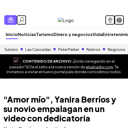
Inicio
Noticias
Turismo
Dinero y negocios
Vida
Entretenim
Turismo
Las Cascadas
Peter Parker
Nativos
Negocios
CONTENIDO DE ARCHIVO:
¡Estás navegando en el
pasado! 🚀 Da el salto a la nueva versión de
elsalvador.com
. Te
invitamos a visitar el nuevo portal país donde coincidimos todos.
"Amor mío", Yanira Berríos y
su novio empalagan en un
video con dedicatoria