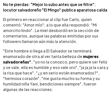
No te pierdas: "Mejor lo subo antes que se filtre":
locutor salvadoreño "El Mingo" publica aparatosa caída
El primero en reaccionar al clip fue Carlo, quien
comentó: "Amor mío"; a lo que ella respondió: "Mi
amorcito lindo". La miel desbordó en la sección de
comentarios, aunque las palabras emitidas por sus
followers llamaron aún más la atención.
"Este hombre si llega a El Salvador se terminará
enamorado de otra al ver tanta belleza de
mujeres
salvadoreñas"
, "yo no la conozco, pero quiere ser feliz
y se vale, ella es humilde y eso vale oro", "ja ja ja la cara y
la risa que hace", "¿y en serio están enamorados?",
"hermosa corazón", "me gusta mucho su forma y su
humildad niña Yani, bendiciones siempre", fueron
algunas de las reacciones.