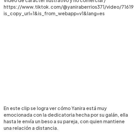
Video de carácter ilustrativo y no comercial /
https://www.tiktok.com/@yaniraberrios371/video/716
is_copy_url=1&is_from_webapp=v1&lang=es
En este clip se logra ver cómo Yanira está muy
emocionada con la dedicatoria hecha por su galán, ella
hasta le envía un beso a su pareja, con quien mantiene
una relación a distancia.