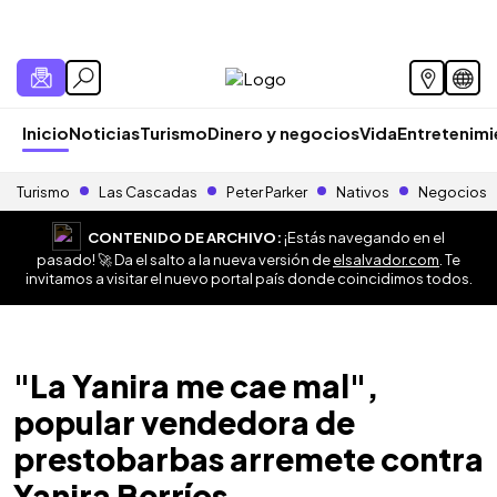
Inicio
Noticias
Turismo
Dinero y negocios
Vida
Entretenim
Turismo
Las Cascadas
Peter Parker
Nativos
Negocios
CONTENIDO DE ARCHIVO:
¡Estás navegando en el
pasado! 🚀 Da el salto a la nueva versión de
elsalvador.com
. Te
invitamos a visitar el nuevo portal país donde coincidimos todos.
"La Yanira me cae mal",
popular vendedora de
prestobarbas arremete contra
Yanira Berríos