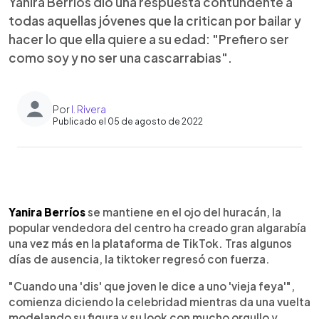
Yanira Berríos dio una respuesta contundente a
todas aquellas jóvenes que la critican por bailar y
hacer lo que ella quiere a su edad: "Prefiero ser
como soy y no ser una cascarrabias".
Por
I. Rivera
Publicado el 05 de agosto de 2022
0:00
►
Escuchar artículo
Yanira Berríos
se mantiene en el ojo del huracán, la
popular vendedora del centro ha creado gran algarabía
una vez más en la plataforma de TikTok. Tras algunos
días de ausencia, la tiktoker regresó con fuerza.
"Cuando una 'dis' que joven le dice a uno 'vieja feya'",
comienza diciendo la celebridad mientras da una vuelta
modelando su figura y su look con mucho orgullo y