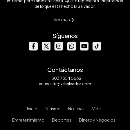
informa, pero también inspira. Que te representa. Mostramos
de lo que está hecho El Salvador.
Ver mas ❯
Síguenos
Contáctanos
+503 7854 0662
anunciate@elsalvador.com
Inicio
Turismo
Noticias
Vida
Entretenimiento
Deportes
Dinero y Negocios