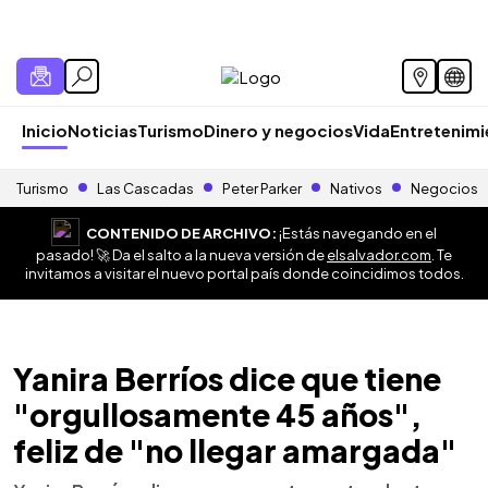
Inicio
Noticias
Turismo
Dinero y negocios
Vida
Entretenim
Turismo
Las Cascadas
Peter Parker
Nativos
Negocios
CONTENIDO DE ARCHIVO:
¡Estás navegando en el
pasado! 🚀 Da el salto a la nueva versión de
elsalvador.com
. Te
invitamos a visitar el nuevo portal país donde coincidimos todos.
Yanira Berríos dice que tiene
"orgullosamente 45 años",
feliz de "no llegar amargada"