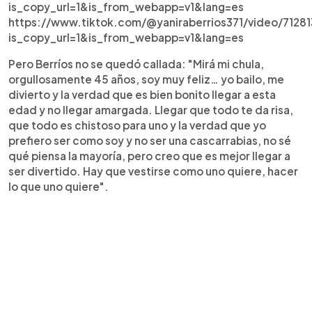
is_copy_url=1&is_from_webapp=v1&lang=es
https://www.tiktok.com/@yaniraberrios371/video/712
is_copy_url=1&is_from_webapp=v1&lang=es
Pero Berríos no se quedó callada: "Mirá mi chula,
orgullosamente 45 años, soy muy feliz… yo bailo, me
divierto y la verdad que es bien bonito llegar a esta
edad y no llegar amargada. Llegar que todo te da risa,
que todo es chistoso para uno y la verdad que yo
prefiero ser como soy y no ser una cascarrabias, no sé
qué piensa la mayoría, pero creo que es mejor llegar a
ser divertido. Hay que vestirse como uno quiere, hacer
lo que uno quiere".