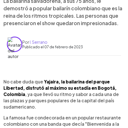
La bailarina salvadoreña, a sus 75 años, le
demostró a popular bailarín colombiano que es la
reina de los ritmos tropicales. Las personas que
presenciaron el show quedaron impresionadas.
Por
I. Serrano
Publicado el 07 de febrero de 2023
0:00
►
Escuchar artículo
No cabe duda que
Yajaira, la bailarina del parque
Libertad, disfrutó al máximo su estadía en Bogotá,
Colombia
, ya que llevó su ritmo y sabor a cada una de
las plazas y parques populares de la capital del país
sudamericano.
La famosa fue condecorada en un popular restaurante
colombiano con una banda que decía "Bienvenida a la