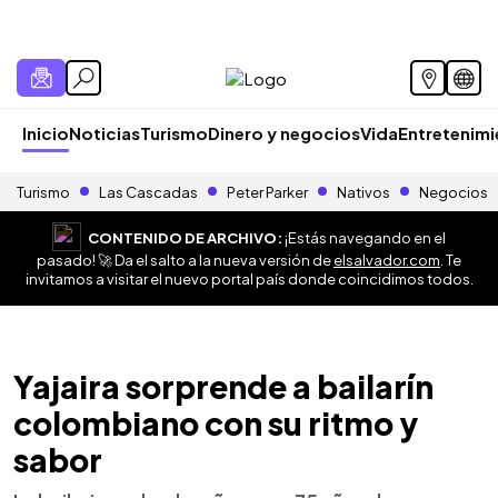
Inicio
Noticias
Turismo
Dinero y negocios
Vida
Entretenim
Turismo
Las Cascadas
Peter Parker
Nativos
Negocios
CONTENIDO DE ARCHIVO:
¡Estás navegando en el
pasado! 🚀 Da el salto a la nueva versión de
elsalvador.com
. Te
invitamos a visitar el nuevo portal país donde coincidimos todos.
Yajaira sorprende a bailarín
colombiano con su ritmo y
sabor