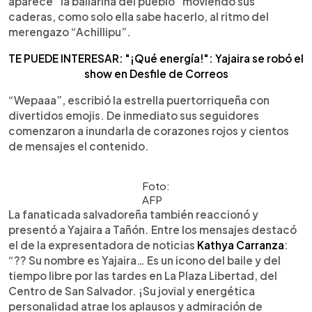
aparece “la bailarina del pueblo” moviendo sus
caderas, como solo ella sabe hacerlo, al ritmo del
merengazo “Achillipu”.
TE PUEDE INTERESAR: "¡Qué energía!": Yajaira se robó el
show en Desfile de Correos
“Wepaaa”, escribió la estrella puertorriqueña con
divertidos emojis. De inmediato sus seguidores
comenzaron a inundarla de corazones rojos y cientos
de mensajes el contenido.
Foto:
AFP
La fanaticada salvadoreña también reaccionó y
presentó a Yajaira a Tañón. Entre los mensajes destacó
el de la expresentadora de noticias
Kathya Carranza
:
“?? Su nombre es Yajaira… Es un icono del baile y del
tiempo libre por las tardes en La Plaza Libertad, del
Centro de San Salvador. ¡Su jovial y energética
personalidad atrae los aplausos y admiración de