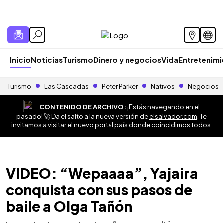
Inicio
Noticias
Turismo
Dinero y negocios
Vida
Entretenim
Turismo
Las Cascadas
Peter Parker
Nativos
Negocios
CONTENIDO DE ARCHIVO:
¡Estás navegando en el
pasado! 🚀 Da el salto a la nueva versión de
elsalvador.com
. Te
invitamos a visitar el nuevo portal país donde coincidimos todos.
VIDEO: “Wepaaaa”, Yajaira
conquista con sus pasos de
baile a Olga Tañón